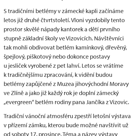
S tradičními betlémy v zámecké kapli začínáme
letos již druhé čtvrtstoletí. Vloni vyzdobily tento
prostor skvělé nápady kantorek a dětí prvního
stupně základní školy ve Vizovicích. Návštěvníci
tak mohli obdivovat betlém kamínkový, dřevěný,
špejlový, piškotový nebo dokonce postavy
u jesliček vyrobené z pet lahví. Letos se vrátíme
k tradičnějšímu zpracování, k vidění budou
betlémy zapůjčené z Muzea jihovýchodní Moravy
ve Zlíně a jako již každý rok je doplní zámecký
„evergreen“ betlém rodiny pana Jančíka z Vizovic.
Tradiční vánoční atmosféru zpestří letošní výstava
v přízemí zámku, kterou bude možné navštívit už
od soboty 17. prosince. Téma a název výstavy