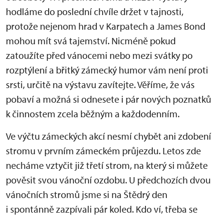
hodláme do poslední chvíle držet v tajnosti,
protože nejenom hrad v Karpatech a James Bond
mohou mít svá tajemství. Nicméně pokud
zatoužíte před vánocemi nebo mezi svátky po
rozptýlení a břitký zámecký humor vám není proti
srsti, určitě na výstavu zavítejte. Věříme, že vás
pobaví a možná si odnesete i pár nových poznatků
k činnostem zcela běžným a každodenním.
Ve výčtu zámeckých akcí nesmí chybět ani zdobení
stromu v prvním zámeckém průjezdu. Letos zde
necháme vztyčit již třetí strom, na který si můžete
pověsit svou vánoční ozdobu. U předchozích dvou
vánočních stromů jsme si na Štědrý den
i spontánně zazpívali pár koled. Kdo ví, třeba se