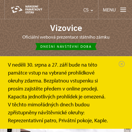
MENU
CS
Vizovice
oficiální webová prezentace státního zámku
DNEŠNÍ NÁVŠTĚVNÍ DOBA
V neděli 30. srpna a 27. září bude na této
památce vstup na vybrané prohlídkové
okruhy zdarma. Bezplatnou vstupenku si
prosím zajistěte předem v online prodeji.
Kapacita jednotlivých prohlídek je omezená.
V těchto mimořádných dnech budou
zpřístupněny návštěvnické okruhy:
Reprezentativní patro, Privátní pokoje, Kaple.