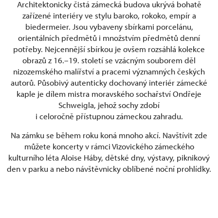
Architektonicky čistá zámecká budova ukrývá bohatě
zařízené interiéry ve stylu baroko, rokoko, empír a
biedermeier. Jsou vybaveny sbírkami porcelánu,
orientálních předmětů i množstvím předmětů denní
potřeby. Nejcennější sbírkou je ovšem rozsáhlá kolekce
obrazů z 16.–19. století se vzácným souborem děl
nizozemského malířství a pracemi významných českých
autorů. Působivý autenticky dochovaný interiér zámecké
kaple je dílem mistra moravského sochařství Ondřeje
Schweigla, jehož sochy zdobí
i celoročně přístupnou zámeckou zahradu.
Na zámku se během roku koná mnoho akcí. Navštívit zde
můžete koncerty v rámci Vizovického zámeckého
kulturního léta Aloise Háby, dětské dny, výstavy, piknikový
den v parku a nebo návštěvnicky oblíbené noční prohlídky.