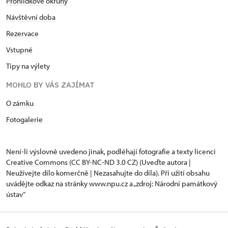
Prohlídkové okruhy
Návštěvní doba
Rezervace
Vstupné
Tipy na výlety
MOHLO BY VÁS ZAJÍMAT
O zámku
Fotogalerie
Není-li výslovně uvedeno jinak, podléhají fotografie a texty
licenci
Creative Commons
(CC BY-NC-ND 3.0 CZ) (Uveďte autora |
Neužívejte dílo komerčně | Nezasahujte do díla). Při užití obsahu
uvádějte odkaz na stránky www.npu.cz a „zdroj: Národní památkový
ústav“