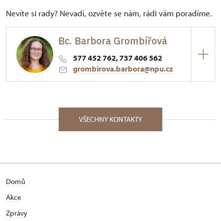
Nevíte si rady? Nevadí, ozvěte se nám, rádi vám poradíme.
Bc. Barbora Grombířová
577 452 762, 737 406 562
grombirova.barbora@npu.cz
ÚPS v Kroměříži
Palackého nám. 376/, Vizovice 76312
VŠECHNY KONTAKTY
Domů
Akce
Zprávy