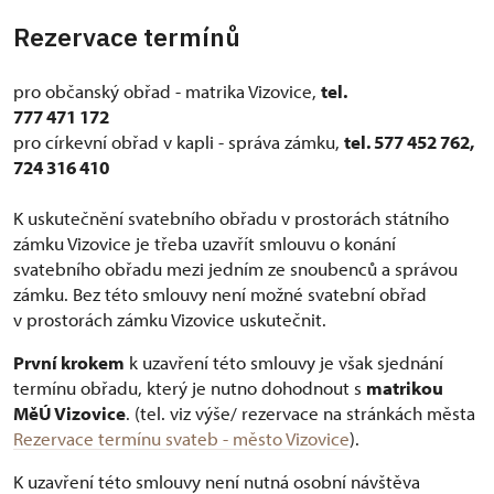
Rezervace termínů
pro občanský obřad - matrika Vizovice,
tel.
777 471 172
pro církevní obřad v kapli - správa zámku,
tel. 577 452 762,
724 316 410
K uskutečnění svatebního obřadu v prostorách státního
zámku Vizovice je třeba uzavřít smlouvu o konání
svatebního obřadu mezi jedním ze snoubenců a správou
zámku. Bez této smlouvy není možné svatební obřad
v prostorách zámku Vizovice uskutečnit.
První krokem
k uzavření této smlouvy je však sjednání
termínu obřadu, který je nutno dohodnout s
matrikou
MěÚ Vizovice
. (tel. viz výše/ rezervace na stránkách města
Rezervace termínu svateb - město Vizovice
).
K uzavření této smlouvy není nutná osobní návštěva