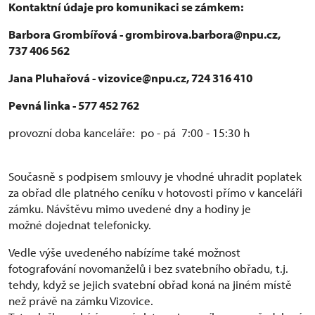
Kontaktní údaje pro komunikaci se zámkem:
Barbora Grombířová - grombirova.barbora@npu.cz,
737 406 562
Jana Pluhařová - vizovice@npu.cz, 724 316 410
Pevná linka - 577 452 762
provozní doba kanceláře: po - pá 7:00 - 15:30 h
Současně s podpisem smlouvy je vhodné uhradit poplatek
za obřad dle platného ceníku v hotovosti přímo v kanceláři
zámku. Návštěvu mimo uvedené dny a hodiny je
možné dojednat telefonicky.
Vedle výše uvedeného nabízíme také možnost
fotografování novomanželů i bez svatebního obřadu, t.j.
tehdy, když se jejich svatební obřad koná na jiném místě
než právě na zámku Vizovice.