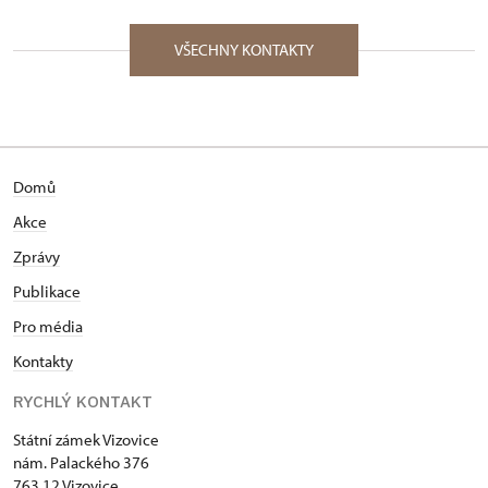
Attingham Summer School (2011) ve Velké Británii.
Palackého nám. 376/, Vizovice 76312
Po absolvování gymnázia pracovala dva roky v
VŠECHNY KONTAKTY
projekční kanceláři Pozemních staveb ve Zlíně, po
té na pozici výchovného a kulturního pracovníka
Středního odborného učiliště služeb ve Vizovicích. V
letech 1994 – 1996 působila jako redaktorka
městského informačního magazínu na odboru
Domů
školství a kultury při Magistrátu města Zlína. Od 1.
11. 1996 je kastelánkou Státního zámku Vizovice.
Akce
Zprávy
Publikace
Pro média
Kontakty
RYCHLÝ KONTAKT
Státní zámek Vizovice
nám. Palackého 376
763 12 Vizovice