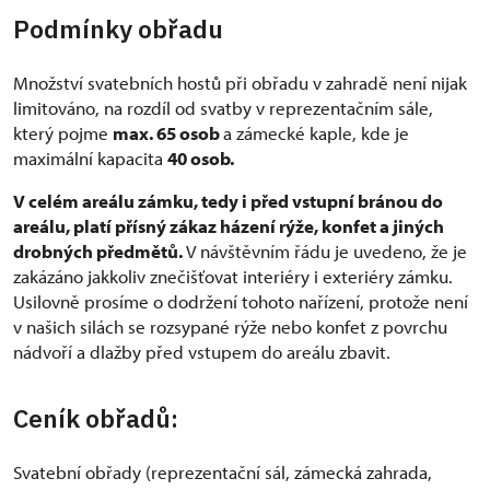
Podmínky obřadu
Množství svatebních hostů při obřadu v zahradě není nijak
limitováno, na rozdíl od svatby v reprezentačním sále,
který pojme
max. 65 osob
a zámecké kaple, kde je
maximální kapacita
40 osob.
V celém areálu zámku, tedy i před vstupní bránou do
areálu, platí přísný zákaz házení rýže, konfet a jiných
drobných předmětů.
V návštěvním řádu je uvedeno, že je
zakázáno jakkoliv znečišťovat interiéry i exteriéry zámku.
Usilovně prosíme o dodržení tohoto nařízení, protože není
v našich silách se rozsypané rýže nebo konfet z povrchu
nádvoří a dlažby před vstupem do areálu zbavit.
Ceník obřadů:
Svatební obřady (reprezentační sál, zámecká zahrada,