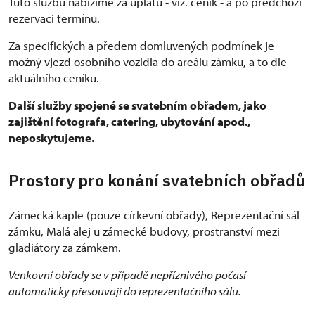
Tuto službu nabízíme za úplatu - viz. ceník - a po předchozí
rezervaci termínu.
Za specifických a předem domluvených podmínek je
možný vjezd osobního vozidla do areálu zámku, a to dle
aktuálního ceníku.
Další služby spojené se svatebním obřadem, jako
zajištění fotografa, catering, ubytování apod.,
neposkytujeme.
Prostory pro konání svatebních obřadů
Zámecká kaple (pouze církevní obřady), Reprezentační sál
zámku, Malá alej u zámecké budovy, prostranství mezi
gladiátory za zámkem.
Venkovní obřady se v případě nepříznivého počasí
automaticky přesouvají do reprezentačního sálu.