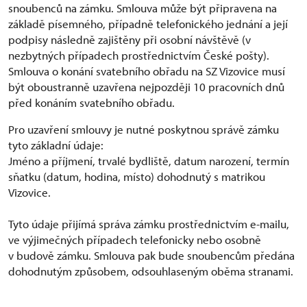
snoubenců na zámku. Smlouva může být připravena na
základě písemného, případně telefonického jednání a její
podpisy následně zajištěny při osobní návštěvě (v
nezbytných případech prostřednictvím České pošty).
Smlouva o konání svatebního obřadu na SZ Vizovice musí
být oboustranně uzavřena nejpozději 10 pracovních dnů
před konáním svatebního obřadu.
Pro uzavření smlouvy je nutné poskytnou správě zámku
tyto základní údaje:
Jméno a příjmení, trvalé bydliště, datum narození, termín
sňatku (datum, hodina, místo) dohodnutý s matrikou
Vizovice.
Tyto údaje přijímá správa zámku prostřednictvím e-mailu,
ve výjimečných případech telefonicky nebo osobně
v budově zámku. Smlouva pak bude snoubencům předána
dohodnutým způsobem, odsouhlaseným oběma stranami.