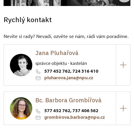
Rychlý kontakt
Nevíte si rady? Nevadí, ozvěte se nám, rádi vám poradíme.
Jana Pluhařová
správce objektu - kastelán
577 452 762, 724 316 410
pluharova.jana@npu.cz
ÚPS v Kroměříži
Bc. Barbora Grombířová
Palackého nám. 376/, Vizovice 76312
577 452 762, 737 406 562
Absolventka Gymnázia ve Zlíně, zaměření
grombirova.barbora@npu.cz
stavebnictví. Profesní odbornost získala
absolvováním dvouletého odborného studia
ÚPS v Kroměříži
památkové péče při NPÚ. Absolventka The