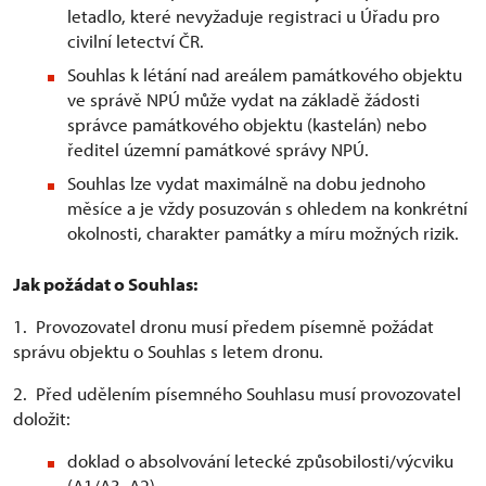
letadlo, které nevyžaduje registraci u Úřadu pro
civilní letectví ČR.
Souhlas k létání nad areálem památkového objektu
ve správě NPÚ může vydat na základě žádosti
správce památkového objektu (kastelán) nebo
ředitel územní památkové správy NPÚ.
Souhlas lze vydat maximálně na dobu jednoho
měsíce a je vždy posuzován s ohledem na konkrétní
okolnosti, charakter památky a míru možných rizik.
Jak požádat o Souhlas:
1. Provozovatel dronu musí předem písemně požádat
správu objektu o Souhlas s letem dronu.
2. Před udělením písemného Souhlasu musí provozovatel
doložit:
doklad o absolvování letecké způsobilosti/výcviku
(A1/A3, A2)