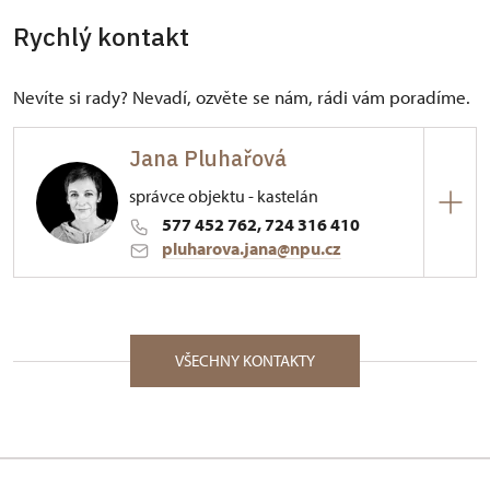
Rychlý kontakt
Nevíte si rady? Nevadí, ozvěte se nám, rádi vám poradíme.
Jana Pluhařová
správce objektu - kastelán
577 452 762, 724 316 410
pluharova.jana@npu.cz
ÚPS v Kroměříži
Palackého nám. 376/, Vizovice 76312
VŠECHNY KONTAKTY
Absolventka Gymnázia ve Zlíně, zaměření
stavebnictví. Profesní odbornost získala
absolvováním dvouletého odborného studia
památkové péče při NPÚ. Absolventka The
Attingham Summer School (2011) ve Velké Británii.