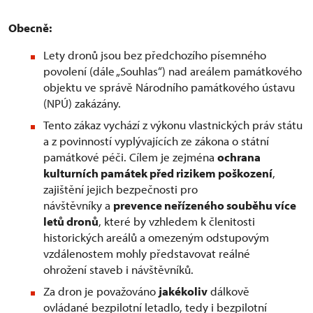
Obecně:
Lety dronů jsou bez předchozího písemného
povolení (dále „Souhlas“) nad areálem památkového
objektu ve správě Národního památkového ústavu
(NPÚ) zakázány.
Tento zákaz vychází z výkonu vlastnických práv státu
a z povinností vyplývajících ze zákona o státní
památkové péči. Cílem je zejména
ochrana
kulturních památek před rizikem poškození
,
zajištění jejich bezpečnosti pro
návštěvníky a
prevence neřízeného souběhu více
letů dronů
, které by vzhledem k členitosti
historických areálů a omezeným odstupovým
vzdálenostem mohly představovat reálné
ohrožení staveb i návštěvníků.
Za dron je považováno
jakékoliv
dálkově
ovládané bezpilotní letadlo, tedy i bezpilotní