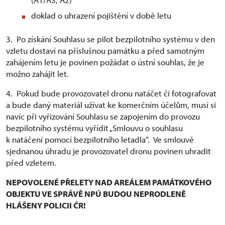
doklad o uhrazení pojištění v době letu
3. Po získání Souhlasu se pilot bezpilotního systému v den
vzletu dostaví na příslušnou památku a před samotným
zahájením letu je povinen požádat o ústní souhlas, že je
možno zahájit let.
4. Pokud bude provozovatel dronu natáčet či fotografovat
a bude daný materiál užívat ke komerčním účelům, musí si
navíc při vyřizování Souhlasu se zapojením do provozu
bezpilotního systému vyřídit „Smlouvu o souhlasu
k natáčení pomocí bezpilotního letadla“. Ve smlouvě
sjednanou úhradu je provozovatel dronu povinen uhradit
před vzletem.
NEPOVOLENÉ PŘELETY NAD AREÁLEM PAMÁTKOVÉHO
OBJEKTU VE SPRÁVĚ NPÚ BUDOU NEPRODLENĚ
HLÁŠENY POLICII ČR!