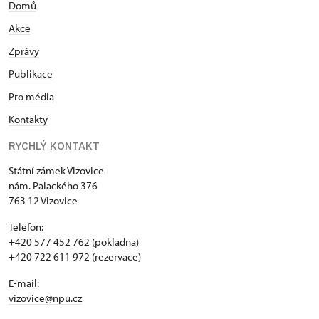
Domů
Po absolvování gymnázia pracovala dva roky v
projekční kanceláři Pozemních staveb ve Zlíně, po
Akce
té na pozici výchovného a kulturního pracovníka
Zprávy
Středního odborného učiliště služeb ve Vizovicích. V
letech 1994 – 1996 působila jako redaktorka
Publikace
městského informačního magazínu na odboru
Pro média
školství a kultury při Magistrátu města Zlína. Od 1.
Kontakty
11. 1996 je kastelánkou Státního zámku Vizovice.
RYCHLÝ KONTAKT
Státní zámek Vizovice
nám. Palackého 376
763 12 Vizovice
Telefon:
+420 577 452 762 (pokladna)
+420 722 611 972 (rezervace)
E-mail:
vizovice@npu.cz