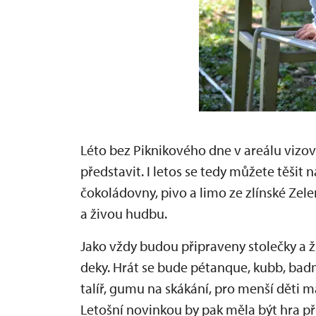
Léto bez Piknikového dne v areálu vizo
představit. I letos se tedy můžete těšit 
čokoládovny, pivo a limo ze zlínské Ze
a živou hudbu.
Jako vždy budou připraveny stolečky a ž
deky. Hrát se bude pétanque, kubb, badmi
talíř, gumu na skákání, pro menší děti 
Letošní novinkou by pak měla být hra p