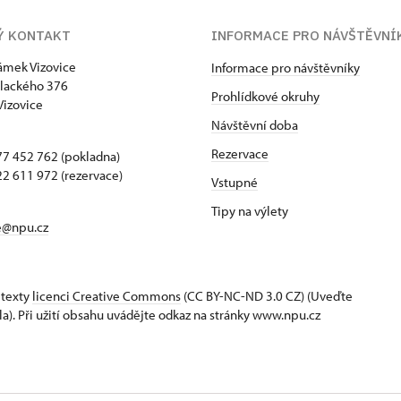
Ý KONTAKT
INFORMACE PRO NÁVŠTĚVNÍ
zámek Vizovice
Informace pro návštěvníky
lackého 376
Prohlídkové okruhy
Vizovice
Návštěvní doba
Rezervace
7 452 762 (pokladna)
2 611 972 (rezervace)
Vstupné
Tipy na výlety
e@npu.cz
 texty
licenci Creative Commons
(CC BY-NC-ND 3.0 CZ) (Uveďte
la). Při užití obsahu uvádějte odkaz na stránky www.npu.cz