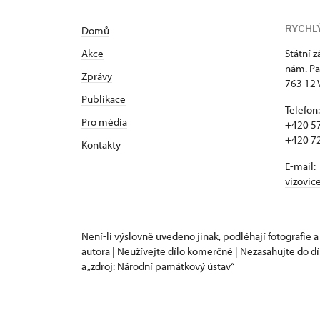
RYCHL
Domů
Akce
Státní 
nám. Pa
Zprávy
763 12 
Publikace
Telefon:
Pro média
+420 57
+420 72
Kontakty
E-mail:
vizovic
Není-li výslovně uvedeno jinak, podléhají fotografie a
autora | Neužívejte dílo komerčně | Nezasahujte do dí
a „zdroj: Národní památkový ústav“