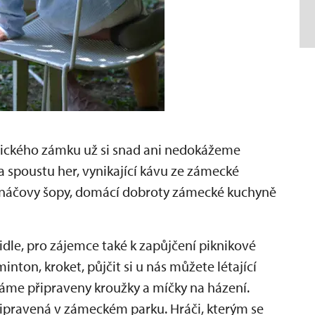
vického zámku už si snad ani nedokážeme
na spoustu her, vynikající kávu ze zámecké
lenáčovy šopy, domácí dobroty zámecké kuchyně
idle, pro zájemce také k zapůjčení piknikové
nton, kroket, půjčit si u nás můžete létající
máme připraveny kroužky a míčky na házení.
řipravená v zámeckém parku. Hráči, kterým se