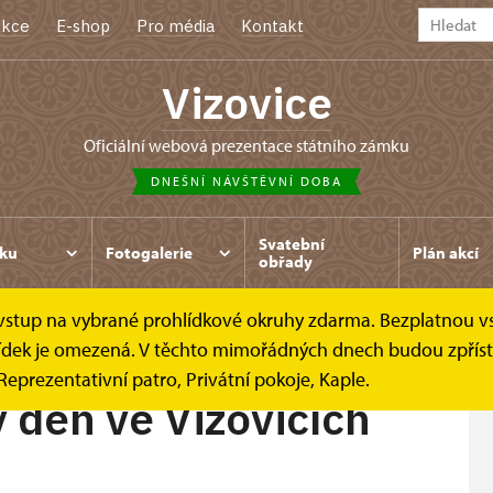
kce
E-shop
Pro média
Kontakt
Vizovice
oficiální webová prezentace státního zámku
DNEŠNÍ NÁVŠTĚVNÍ DOBA
Svatební
ku
Fotogalerie
Plán akcí
obřady
e vstup na vybrané prohlídkové okruhy zdarma. Bezplatnou v
ý den ve Vizovicích
ohlídek je omezená. V těchto mimořádných dnech budou zpřís
Reprezentativní patro, Privátní pokoje, Kaple.
ý den ve Vizovicích