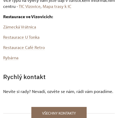
Více typů na výlety vám jistě dají v turistickém informačním
centru -
TIC Vizovice
,
Mapa trasy k IC
Restaurace ve Vizovicích:
Zámecká Vrátnica
Restaurace U Tonka
Restaurace Café Retro
Rybárna
Rychlý kontakt
Nevíte si rady? Nevadí, ozvěte se nám, rádi vám poradíme.
VŠECHNY KONTAKTY