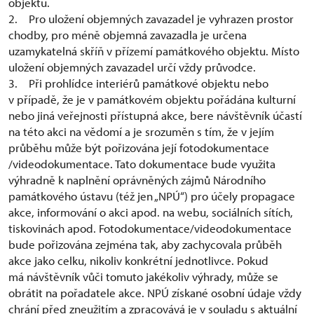
objektu.
2. Pro uložení objemných zavazadel je vyhrazen prostor
chodby, pro méně objemná zavazadla je určena
uzamykatelná skříň v přízemí památkového objektu. Místo
uložení objemných zavazadel určí vždy průvodce.
3. Při prohlídce interiérů památkové objektu nebo
v případě, že je v památkovém objektu pořádána kulturní
nebo jiná veřejnosti přístupná akce, bere návštěvník účastí
na této akci na vědomí a je srozuměn s tím, že v jejím
průběhu může být pořizována její fotodokumentace
/videodokumentace. Tato dokumentace bude využita
výhradně k naplnění oprávněných zájmů Národního
památkového ústavu (též jen „NPÚ“) pro účely propagace
akce, informování o akci apod. na webu, sociálních sítích,
tiskovinách apod. Fotodokumentace/videodokumentace
bude pořizována zejména tak, aby zachycovala průběh
akce jako celku, nikoliv konkrétní jednotlivce. Pokud
má návštěvník vůči tomuto jakékoliv výhrady, může se
obrátit na pořadatele akce. NPÚ získané osobní údaje vždy
chrání před zneužitím a zpracovává je v souladu s aktuální