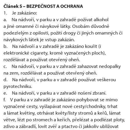
Článek 5 – BEZPEČNOST A OCHRANA
1. Je zakázáno:
a. Na nádvoří, v parku a v zahradě požívat alkohol
a jiné omamné či návykové látky. Osobám důvodně
podezřelým z opilosti, požití drogy či jiných omamných či
návykových látek je vstup zakázán.
b. Na nádvoří a v zahradě je zakázáno kouřit (i
elektronické cigarety, kromě vyznačených ploch),
rozdělávat a používat otevřený oheň.
c. Na nádvoří, v parku a v zahradě zahazovat nedopalky
na zem, rozdělávat a používat otevřený oheň.
d. Na nádvoří, v parku a v zahradě používat veškerou
pyrotechniku.
e. Na nádvoří, v parku a v zahradě nošení zbraní.
f. V parku a v zahradě je zakázáno pohybovat se mimo
vyznačené cesty, vyšlapávat nové cesty/chodníky, trhat
a lámat květiny, otrhávat květy/listy stromů a keřů, lámat
větve, lézt po stromech a keřích, přelézat a podlézat ploty,
zdivo a zábradlí, lovit zvěř a ptactvo či jakkoliv ubližovat