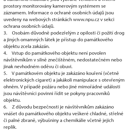
prostory monitorovány kamerovým systémem se
záznamem. Informace o ochraně osobních údajů jsou
uvedeny na webových stránkách www.npu.cz v sekci
ochrana osobních údajů.
3. Osobám důvodně podezřelým z opilosti či požití drog
a jiných omamných látek je přístup do památkového
objektu zcela zakázán.
4. Vstup do památkového objektu není povolen
návštěvníkům v silně znečištěném, nedostatečném nebo
jinak nevhodném oděvu či obuvi.
5. V památkovém objektu je zakázáno kouření (včetně
elektronických cigaret) a jakákoli manipulace s otevřeným
ohněm. V případě požáru nebo jiné mimořádné události
jsou návštěvníci povinni řídit se pokyny pracovníků
objektu.
6. Z důvodu bezpečnosti je návštěvníkům zakázáno
vnášet do památkového objektu veškeré chladné, střelné
či palné zbraně, výbušniny a chemikálie včetně jejich
replik.