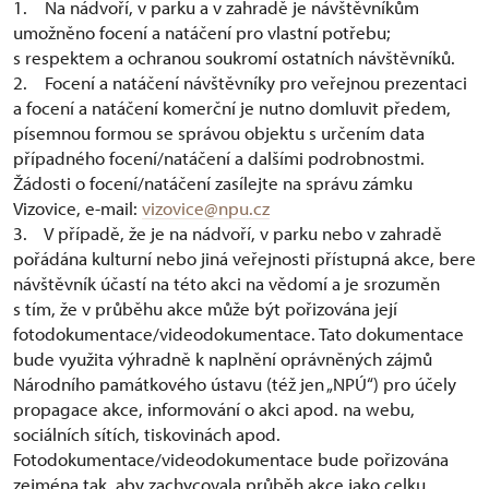
1. Na nádvoří, v parku a v zahradě je návštěvníkům
umožněno focení a natáčení pro vlastní potřebu;
s respektem a ochranou soukromí ostatních návštěvníků.
2. Focení a natáčení návštěvníky pro veřejnou prezentaci
a focení a natáčení komerční je nutno domluvit předem,
písemnou formou se správou objektu s určením data
případného focení/natáčení a dalšími podrobnostmi.
Žádosti o focení/natáčení zasílejte na správu zámku
Vizovice, e-mail:
vizovice@npu.cz
3. V případě, že je na nádvoří, v parku nebo v zahradě
pořádána kulturní nebo jiná veřejnosti přístupná akce, bere
návštěvník účastí na této akci na vědomí a je srozuměn
s tím, že v průběhu akce může být pořizována její
fotodokumentace/videodokumentace. Tato dokumentace
bude využita výhradně k naplnění oprávněných zájmů
Národního památkového ústavu (též jen „NPÚ“) pro účely
propagace akce, informování o akci apod. na webu,
sociálních sítích, tiskovinách apod.
Fotodokumentace/videodokumentace bude pořizována
zejména tak, aby zachycovala průběh akce jako celku,