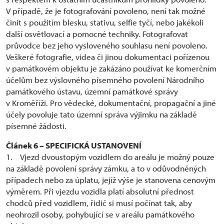
V případě, že je fotografování povoleno, není tak možné
činit s použitím blesku, stativu, selfie tyčí, nebo jakékoli
další osvětlovací a pomocné techniky. Fotografovat
průvodce bez jeho vysloveného souhlasu není povoleno.
Veškeré fotografie, videa či jinou dokumentaci pořízenou
v památkovém objektu je zakázáno používat ke komerčním
účelům bez výslovného písemného povolení Národního
památkového ústavu, územní památkové správy
v Kroměříži. Pro vědecké, dokumentační, propagační a jiné
účely povoluje tato územní správa výjimku na základě
písemné žádosti.
Článek 6 – SPECIFICKÁ USTANOVENÍ
1. Vjezd dvoustopým vozidlem do areálu je možný pouze
na základě povolení správy zámku, a to v odůvodněných
případech nebo za úplatu, jejíž výše je stanovena cenovým
výměrem. Při vjezdu vozidla platí absolutní přednost
chodců před vozidlem, řidič si musí počínat tak, aby
neohrozil osoby, pohybující se v areálu památkového