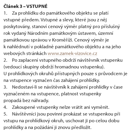
Článek 3 – VSTUPNÉ
1. Za prohlídku do památkového objektu se platí
vstupné předem. Vstupné a slevy, které jsou z něj
poskytovány, stanoví cenový výměr platný pro příslušný
rok vydaný Národním památkovým ústavem, územní
památkovou správou v Kroměříži. Cenový výměr je
k nahlédnutí v pokladně památkového objektu a na jeho
webových stránkách
www.zamek-vizovice.cz
2. Po zaplacení vstupného obdrží návštěvník vstupenku
(vedoucí skupiny obdrží hromadnou vstupenku).
U prohlídkových okruhů přístupných pouze s průvodcem je
na vstupence vyznačen čas zahájení prohlídky.
3. Nedostaví-li se návštěvník k zahájení prohlídky v čase
vyznačeném na vstupence, platnost vstupenky
propadá bez náhrady.
4. Zakoupené vstupenky nelze vrátit ani vyměnit.
5. Návštěvníci jsou povinni prokázat se vstupenkou při
vstupu na prohlídkový okruh, uschovat ji po celou dobu
prohlídky a na požádání ji znovu předložit.