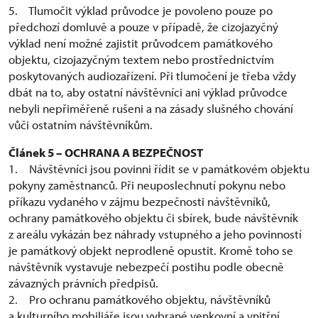
5. Tlumočit výklad průvodce je povoleno pouze po
předchozí domluvě a pouze v případě, že cizojazyčný
výklad není možné zajistit průvodcem památkového
objektu, cizojazyčným textem nebo prostřednictvím
poskytovaných audiozařízení. Při tlumočení je třeba vždy
dbát na to, aby ostatní návštěvníci ani výklad průvodce
nebyli nepřiměřeně rušeni a na zásady slušného chování
vůči ostatním návštěvníkům.
Článek 5 – OCHRANA A BEZPEČNOST
1. Návštěvníci jsou povinni řídit se v památkovém objektu
pokyny zaměstnanců. Při neuposlechnutí pokynu nebo
příkazu vydaného v zájmu bezpečnosti návštěvníků,
ochrany památkového objektu či sbírek, bude návštěvník
z areálu vykázán bez náhrady vstupného a jeho povinností
je památkový objekt neprodleně opustit. Kromě toho se
návštěvník vystavuje nebezpečí postihu podle obecně
závazných právních předpisů.
2. Pro ochranu památkového objektu, návštěvníků
a kulturního mobiliáře jsou vybrané venkovní a vnitřní