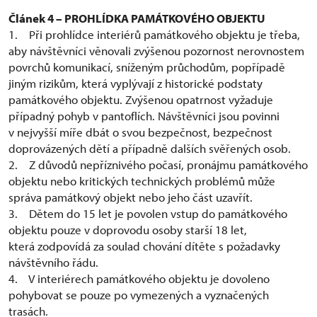
Článek 4 – PROHLÍDKA PAMÁTKOVÉHO OBJEKTU
1. Při prohlídce interiérů památkového objektu je třeba,
aby návštěvníci věnovali zvýšenou pozornost nerovnostem
povrchů komunikací, sníženým průchodům, popřípadě
jiným rizikům, která vyplývají z historické podstaty
památkového objektu. Zvýšenou opatrnost vyžaduje
případný pohyb v pantoflích. Návštěvníci jsou povinni
v nejvyšší míře dbát o svou bezpečnost, bezpečnost
doprovázených dětí a případně dalších svěřených osob.
2. Z důvodů nepříznivého počasí, pronájmu památkového
objektu nebo kritických technických problémů může
správa památkový objekt nebo jeho část uzavřít.
3. Dětem do 15 let je povolen vstup do památkového
objektu pouze v doprovodu osoby starší 18 let,
která zodpovídá za soulad chování dítěte s požadavky
návštěvního řádu.
4. V interiérech památkového objektu je dovoleno
pohybovat se pouze po vymezených a vyznačených
trasách.