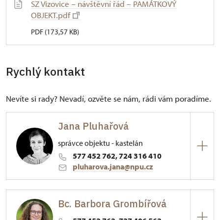
SZ Vizovice – návštěvní řád – PAMÁTKOVÝ
OBJEKT.pdf
PDF (173,57 KB)
Rychlý kontakt
Nevíte si rady? Nevadí, ozvěte se nám, rádi vám poradíme.
Jana Pluhařová
správce objektu - kastelán
577 452 762, 724 316 410
pluharova.jana@npu.cz
ÚPS v Kroměříži
Bc. Barbora Grombířová
Palackého nám. 376/, Vizovice 76312