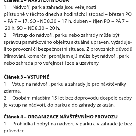
1. Nádvoří, park a zahrada jsou veřejnosti
přístupné v těchto dnech a hodinách: listopad – březen PO
– PÁ 7 – 17, SO - NE 8.30 – 17 h, duben – říjen PO – PÁ 7 –
20 h, SO – NE 8.30 – 20 h.
2. Přístup do nádvoří, parku nebo zahrady může být
správou památkového objektu aktuálně upraven, vyžaduje-
li to provozní či bezpečnostní situace. Z provozních důvodů
(filmování, komerční pronájem aj.) může být nádvoří, park
nebo zahrada pro veřejnost i zcela uzavřeny.
Článek 3 – VSTUPNÉ
1. Vstup na nádvoří, parku a zahrady je pro návštěvníky
zdarma.
2. Osobám mladším 15 let bez doprovodu dospělé osoby
je vstup na nádvoří, do parku a do zahrady zakázán.
Článek 4 – ORGANIZACE NÁVŠTĚVNÍHO PROVOZU
1. Prohlídka i pobyt na nádvoří, v parku a v zahradě je bez
průvodce.