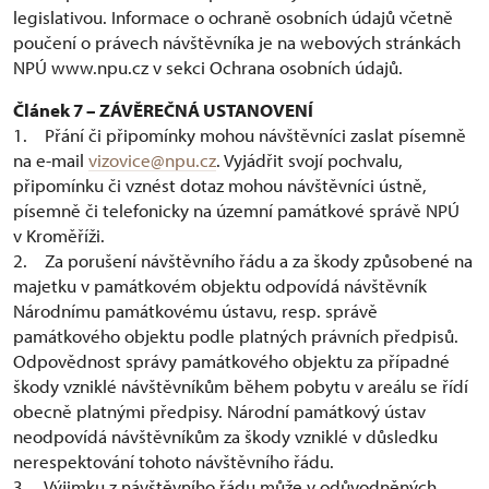
legislativou. Informace o ochraně osobních údajů včetně
poučení o právech návštěvníka je na webových stránkách
NPÚ www.npu.cz v sekci Ochrana osobních údajů.
Článek 7 – ZÁVĚREČNÁ USTANOVENÍ
1. Přání či připomínky mohou návštěvníci zaslat písemně
na e-mail
vizovice@npu.cz
. Vyjádřit svojí pochvalu,
připomínku či vznést dotaz mohou návštěvníci ústně,
písemně či telefonicky na územní památkové správě NPÚ
v Kroměříži.
2. Za porušení návštěvního řádu a za škody způsobené na
majetku v památkovém objektu odpovídá návštěvník
Národnímu památkovému ústavu, resp. správě
památkového objektu podle platných právních předpisů.
Odpovědnost správy památkového objektu za případné
škody vzniklé návštěvníkům během pobytu v areálu se řídí
obecně platnými předpisy. Národní památkový ústav
neodpovídá návštěvníkům za škody vzniklé v důsledku
nerespektování tohoto návštěvního řádu.
3. Výjimku z návštěvního řádu může v odůvodněných