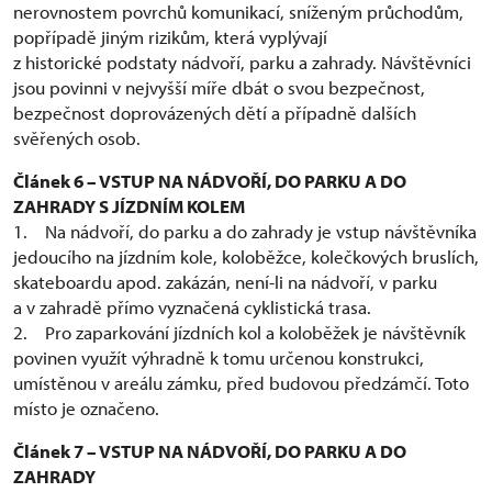
nerovnostem povrchů komunikací, sníženým průchodům,
popřípadě jiným rizikům, která vyplývají
z historické podstaty nádvoří, parku a zahrady. Návštěvníci
jsou povinni v nejvyšší míře dbát o svou bezpečnost,
bezpečnost doprovázených dětí a případně dalších
svěřených osob.
Článek 6 – VSTUP NA NÁDVOŘÍ, DO PARKU A DO
ZAHRADY S JÍZDNÍM KOLEM
1. Na nádvoří, do parku a do zahrady je vstup návštěvníka
jedoucího na jízdním kole, koloběžce, kolečkových bruslích,
skateboardu apod. zakázán, není-li na nádvoří, v parku
a v zahradě přímo vyznačená cyklistická trasa.
2. Pro zaparkování jízdních kol a koloběžek je návštěvník
povinen využít výhradně k tomu určenou konstrukci,
umístěnou v areálu zámku, před budovou předzámčí. Toto
místo je označeno.
Článek 7 – VSTUP NA NÁDVOŘÍ, DO PARKU A DO
ZAHRADY