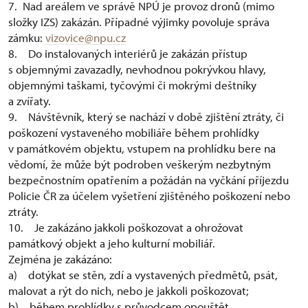
7. Nad areálem ve správě NPÚ je provoz dronů (mimo
složky IZS) zakázán. Případné výjimky povoluje správa
zámku:
vizovice@npu.cz
8. Do instalovaných interiérů je zakázán přístup
s objemnými zavazadly, nevhodnou pokrývkou hlavy,
objemnými taškami, tyčovými či mokrými deštníky
a zvířaty.
9. Návštěvník, který se nachází v době zjištění ztráty, či
poškození vystaveného mobiliáře během prohlídky
v památkovém objektu, vstupem na prohlídku bere na
vědomí, že může být podroben veškerým nezbytným
bezpečnostním opatřením a požádán na vyčkání příjezdu
Policie ČR za účelem vyšetření zjištěného poškození nebo
ztráty.
10. Je zakázáno jakkoli poškozovat a ohrožovat
památkový objekt a jeho kulturní mobiliář.
Zejména je zakázáno:
a) dotýkat se stěn, zdí a vystavených předmětů, psát,
malovat a rýt do nich, nebo je jakkoli poškozovat;
b) během prohlídky s průvodcem opouštět