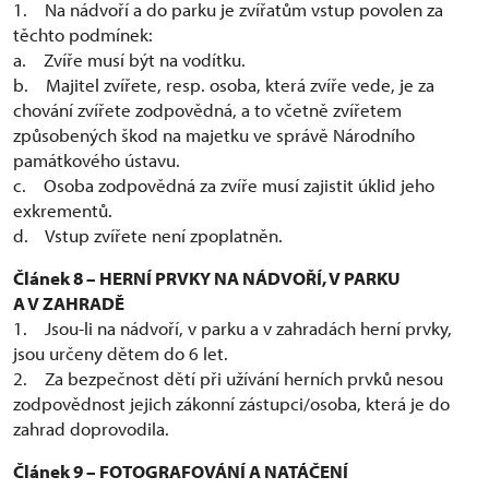
1. Na nádvoří a do parku je zvířatům vstup povolen za
těchto podmínek:
a. Zvíře musí být na vodítku.
b. Majitel zvířete, resp. osoba, která zvíře vede, je za
chování zvířete zodpovědná, a to včetně zvířetem
způsobených škod na majetku ve správě Národního
památkového ústavu.
c. Osoba zodpovědná za zvíře musí zajistit úklid jeho
exkrementů.
d. Vstup zvířete není zpoplatněn.
Článek 8 – HERNÍ PRVKY NA NÁDVOŘÍ, V PARKU
A V ZAHRADĚ
1. Jsou-li na nádvoří, v parku a v zahradách herní prvky,
jsou určeny dětem do 6 let.
2. Za bezpečnost dětí při užívání herních prvků nesou
zodpovědnost jejich zákonní zástupci/osoba, která je do
zahrad doprovodila.
Článek 9 – FOTOGRAFOVÁNÍ A NATÁČENÍ