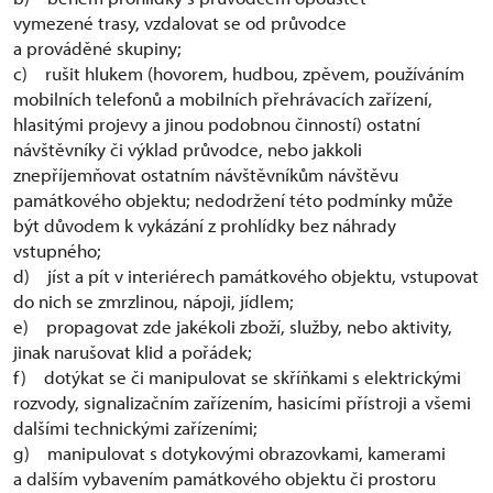
vymezené trasy, vzdalovat se od průvodce
a prováděné skupiny;
c) rušit hlukem (hovorem, hudbou, zpěvem, používáním
mobilních telefonů a mobilních přehrávacích zařízení,
hlasitými projevy a jinou podobnou činností) ostatní
návštěvníky či výklad průvodce, nebo jakkoli
znepříjemňovat ostatním návštěvníkům návštěvu
památkového objektu; nedodržení této podmínky může
být důvodem k vykázání z prohlídky bez náhrady
vstupného;
d) jíst a pít v interiérech památkového objektu, vstupovat
do nich se zmrzlinou, nápoji, jídlem;
e) propagovat zde jakékoli zboží, služby, nebo aktivity,
jinak narušovat klid a pořádek;
f) dotýkat se či manipulovat se skříňkami s elektrickými
rozvody, signalizačním zařízením, hasicími přístroji a všemi
dalšími technickými zařízeními;
g) manipulovat s dotykovými obrazovkami, kamerami
a dalším vybavením památkového objektu či prostoru