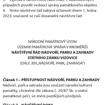
případech povolit vedoucí správy památkového objektu.
4. Tento návštěvní řád nabývá účinnosti dnem 1. ledna
2023; současně se ruší dosavadní návštěvní řád.
NÁRODNÍ PAMÁTKOVÝ ÚSTAV
ÚZEMNÍ PAMÁTKOVÁ SPRÁVA V KROMĚŘÍŽI
NÁVŠTĚVNÍ ŘÁD NÁDVOŘÍ, PARKU A ZAHRADY
STÁTNÍHO ZÁMKU VIZOVICE
(DÁLE JEN „NÁDVOŘÍ, PARK, ZAHRADA“)
Článek 1 – PŘÍSTUPNOST NÁDVOŘÍ, PARKU A ZAHRADY
Nádvoří, park a zahrada jsou součástí národní kulturní
památky, chráněné dle zákona č. 20/87 Sb. o státní
památkové péči, ve znění pozdějších předpisů.
Článek 2 – NÁVŠTĚVNÍ DOBA