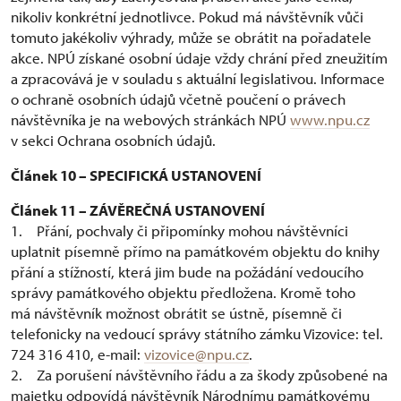
nikoliv konkrétní jednotlivce. Pokud má návštěvník vůči
tomuto jakékoliv výhrady, může se obrátit na pořadatele
akce. NPÚ získané osobní údaje vždy chrání před zneužitím
a zpracovává je v souladu s aktuální legislativou. Informace
o ochraně osobních údajů včetně poučení o právech
návštěvníka je na webových stránkách NPÚ
www.npu.cz
v sekci Ochrana osobních údajů.
Článek 10 – SPECIFICKÁ USTANOVENÍ
Článek 11 – ZÁVĚREČNÁ USTANOVENÍ
1. Přání, pochvaly či připomínky mohou návštěvníci
uplatnit písemně přímo na památkovém objektu do knihy
přání a stížností, která jim bude na požádání vedoucího
správy památkového objektu předložena. Kromě toho
má návštěvník možnost obrátit se ústně, písemně či
telefonicky na vedoucí správy státního zámku Vizovice: tel.
724 316 410, e-mail:
vizovice@npu.cz
.
2. Za porušení návštěvního řádu a za škody způsobené na
majetku odpovídá návštěvník Národnímu památkovému