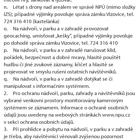
n. Létat s drony nad areálem ve správě NPÚ (mimo složky
IZS); případné výjimky povoluje správa zámku Vizovice, tel.
724 316 410 (kastelánka)
o. Na nádvoří, v parku a v zahradě provozovat
geocaching, umisťovat „kešky“, případné výjimky povoluje
po dohodě správa zámku Vizovice, tel. 724 316 410
p. Na nádvoří, v parku a v zahradě narušovat klid,
pořádek, bezpečnost a dobré mravy, hlasitě pouštět
hudbu či jiné zvukové záznamy, křičet a hlasitě se
projevovat ve smyslu rušení ostatních návštěvníků.
q. Na nádvoří, v parku a v zahradě dotýkat se či
manipulovat s informačním systémem.
2. Pro ochranu nádvoří, parku, zahrady a návštěvníků jsou
vybrané venkovní prostory monitorovány kamerovým
systémem se záznamem. Informace o ochraně osobních
údajů jsou uvedeny na webových stránkách www.npu.cz
v sekci ochrana osobních údajů.
3. Při prohlídce a pobytu na nádvoří, v parku a v zahradě
je třeba, aby návštěvníci věnovali zvýšenou pozornost