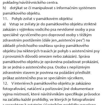
pokladny/návštěvnického centra.
h) dotýkat se či manipulovat s informačním systémem
památkového objektu.
11. Pohyb zvířat v památkovém objektu:
a) Vstup se zvířaty je do památkového objektu striktně
zakázán s výjimkou vodicího psa nevidomé osoby a psa
speciálně vycvičeného pro doprovod osoby s těžkým
zdravotním postižením (dále jen „asistenční pes“) na
základě předchozího souhlasu správy památkového
objektu (na některých trasách je pohyb s asistenčními psy
z provozních důvodů omezen nebo zakázán). Správa
památkového objektu je oprávněna požadovat prokázání,
že se jedná o asistenčního psa. Osoba s nepříznivým
zdravotním stavem je povinna na požádání předložit
průkaz asistenčního psa se speciálním výcvikem,
12. V interiérech památkového objektu je zakázáno
fotografování, natáčení a pořizování jiné dokumentace
vyjma místností, které návštěvníkům specifikuje průvodce
na začátku každé prohlídky, ve kterých je fotografování
s respektem k ostatním účastníkům prohlídky povoleno.