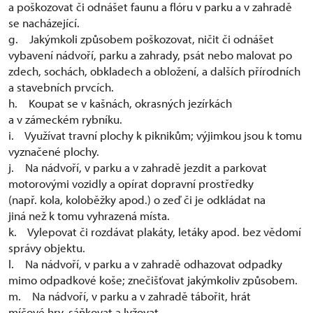
a poškozovat či odnášet faunu a flóru v parku a v zahradě
se nacházející.
g. Jakýmkoli způsobem poškozovat, ničit či odnášet
vybavení nádvoří, parku a zahrady, psát nebo malovat po
zdech, sochách, obkladech a obložení, a dalších přírodních
a stavebních prvcích.
h. Koupat se v kašnách, okrasných jezírkách
a v zámeckém rybníku.
i. Využívat travní plochy k piknikům; výjimkou jsou k tomu
vyznačené plochy.
j. Na nádvoří, v parku a v zahradě jezdit a parkovat
motorovými vozidly a opírat dopravní prostředky
(např. kola, koloběžky apod.) o zeď či je odkládat na
jiná než k tomu vyhrazená místa.
k. Vylepovat či rozdávat plakáty, letáky apod. bez vědomí
správy objektu.
l. Na nádvoří, v parku a v zahradě odhazovat odpadky
mimo odpadkové koše; znečišťovat jakýmkoliv způsobem.
m. Na nádvoří, v parku a v zahradě tábořit, hrát
míčové hry, sáňkovat a lyžovat.