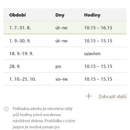
Období
Dny
Hodiny
1. 7.-31. 8.
út–ne
10.15 – 16.15
1. 9.-30. 9.
út–ne
10.15 – 15.15
18. 9.-19. 9.
uzavřen
28. 9.
po
10.15 – 15.15
1. 10.-25. 10.
so–ne
10.15 – 15.15
28. 10.-1. 11.
st–ne
10.15 – 15.15
Zobrazit další
Pokladna zámku je otevřena vždy
půl hodiny před uvedenou
návštěvní dobou. Prohlídka v cizím
jazyce je možná pouze po