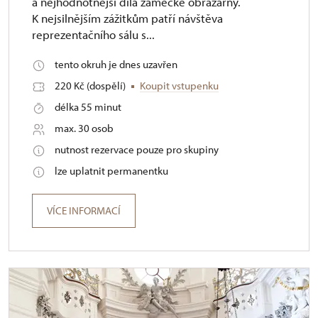
a nejhodnotnější díla zámecké obrazárny.
K nejsilnějším zážitkům patří návštěva
reprezentačního sálu s...
tento okruh je dnes uzavřen
220 Kč (dospělí)
Koupit vstupenku
délka 55 minut
max. 30 osob
nutnost rezervace pouze pro skupiny
lze uplatnit permanentku
VÍCE INFORMACÍ