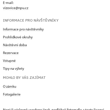
E-mail:
vizovice@npu.cz
INFORMACE PRO NÁVŠTĚVNÍKY
Informace pro návštěvníky
Prohlídkové okruhy
Návštěvní doba
Rezervace
Vstupné
Tipy na výlety
MOHLO BY VÁS ZAJÍMAT
O zámku
Fotogalerie
Není-li výslovně uvedeno jinak, podléhají fotografie a texty
licenci