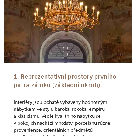
* Platí pouze pro jednu osobu (držitele
průkazu)
1. Reprezentativní prostory prvního
patra zámku (základní okruh)
Interiéry jsou bohatě vybaveny hodnotným
nábytkem ve stylu baroka, rokoka, empíru
a klasicismu. Vedle kvalitního nábytku se
v pokojích nachází množství porcelánu různé
provenience, orientálních předmětů