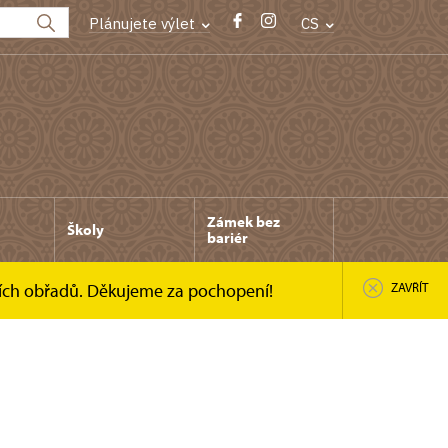
Plánujete výlet
CS
Zámek bez
Školy
bariér
ních obřadů. Děkujeme za pochopení!
ZAVŘÍT