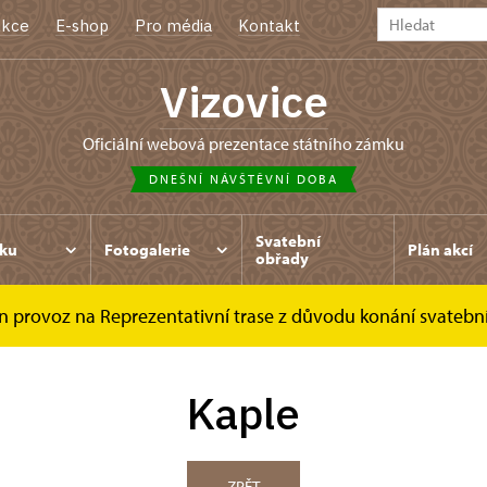
kce
E-shop
Pro média
Kontakt
Vizovice
oficiální webová prezentace státního zámku
DNEŠNÍ NÁVŠTĚVNÍ DOBA
Svatební
ku
Fotogalerie
Plán akcí
obřady
n provoz na Reprezentativní trase z důvodu konání svateb
Kaple
ZPĚT