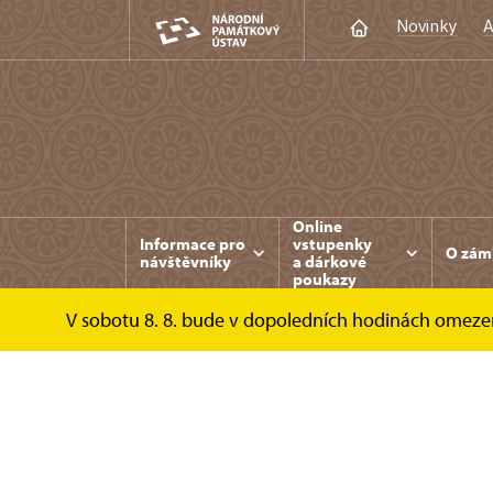
Novinky
A
Online
Informace pro
vstupenky
O zám
návštěvníky
a dárkové
poukazy
V sobotu 8. 8. bude v dopoledních hodinách omeze
Zámek Vizovice
Fotogalerie
Kaple