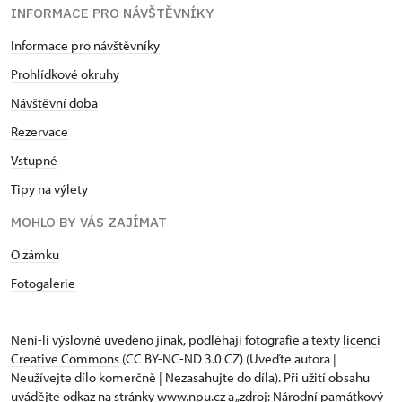
INFORMACE PRO NÁVŠTĚVNÍKY
Informace pro návštěvníky
Prohlídkové okruhy
Návštěvní doba
Rezervace
Vstupné
Tipy na výlety
MOHLO BY VÁS ZAJÍMAT
O zámku
Fotogalerie
Není-li výslovně uvedeno jinak, podléhají fotografie a texty
licenci
Creative Commons
(CC BY-NC-ND 3.0 CZ) (Uveďte autora |
Neužívejte dílo komerčně | Nezasahujte do díla). Při užití obsahu
uvádějte odkaz na stránky www.npu.cz a „zdroj: Národní památkový