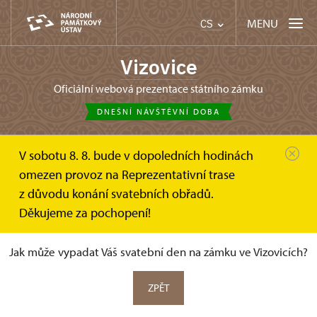
MENU
CS
Vizovice
oficiální webová prezentace státního zámku
DNEŠNÍ NÁVŠTĚVNÍ DOBA
V sobotu 8. 8. bude v dopoledních hodinách
Zámek Vizovice
Fotogalerie
Svatby
omezen provoz na Reprezentativní trase
z důvodu konání svatebních obřadů.
Svatby
Děkujeme za pochopení!
Jak může vypadat Váš svatební den na zámku ve Vizovicích?
ZPĚT