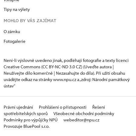
Tipy na výlety
MOHLO BY VÁS ZAJÍMAT
O zámku
Fotogalerie
Není-li výslovně uvedeno jinak, podléhají fotografie a texty
licenci
Creative Commons
(CC BY-NC-ND 3.0 CZ) (Uveďte autora |
Neužívejte dílo komerčně | Nezasahujte do díla). Při užití obsahu
uvádějte odkaz na stránky www.npu.cz a „zdroj: Národní památkový
ústav“
Právní ujednání
Prohlášení o přístupnosti
Řešení
spotřebitelských sporů
Všeobecné obchodní podmínky
Podmínky pro výpůjčky NPÚ
webeditor@npu.cz
Provozuje BluePool s.r.o.