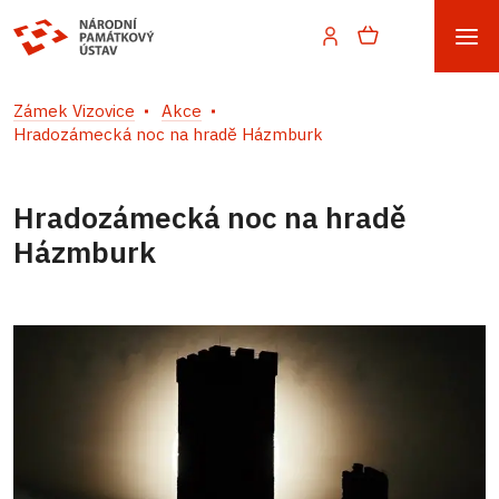
Zámek Vizovice
Akce
Hradozámecká noc na hradě Házmburk
Hradozámecká noc na hradě
Házmburk