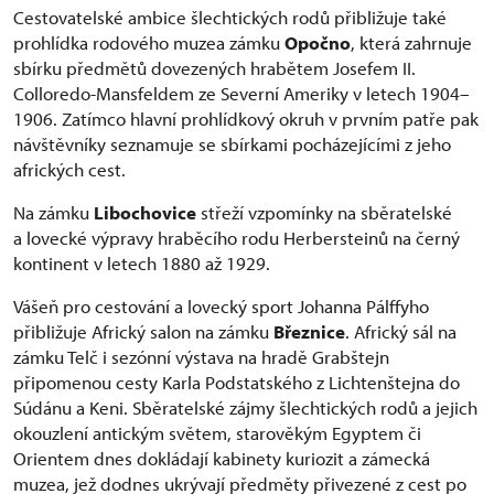
Cestovatelské ambice šlechtických rodů přibližuje také
prohlídka rodového muzea zámku
Opočno
, která zahrnuje
sbírku předmětů dovezených hrabětem Josefem II.
Colloredo-Mansfeldem ze Severní Ameriky v letech 1904–
1906. Zatímco hlavní prohlídkový okruh v prvním patře pak
návštěvníky seznamuje se sbírkami pocházejícími z jeho
afrických cest.
Na zámku
Libochovice
střeží vzpomínky na sběratelské
a lovecké výpravy hraběcího rodu Herbersteinů na černý
kontinent v letech 1880 až 1929.
Vášeň pro cestování a lovecký sport Johanna Pálffyho
přibližuje Africký salon na zámku
Březnice
. Africký sál na
zámku Telč i sezónní výstava na hradě Grabštejn
připomenou cesty Karla Podstatského z Lichtenštejna do
Súdánu a Keni. Sběratelské zájmy šlechtických rodů a jejich
okouzlení antickým světem, starověkým Egyptem či
Orientem dnes dokládají kabinety kuriozit a zámecká
muzea, jež dodnes ukrývají předměty přivezené z cest po