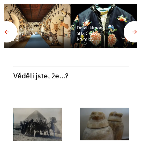
Budoár
Františka
Detail kimona,
Ferdinanda d
SHZ Český
´Este, SZ
Krumlov
Konopiště
Věděli jste, že...?