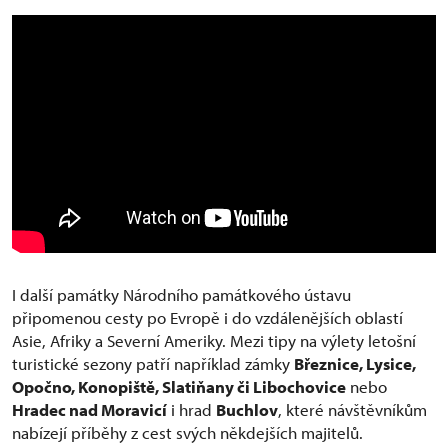
I další památky Národního památkového ústavu
připomenou cesty po Evropě i do vzdálenějších oblastí
Asie, Afriky a Severní Ameriky. Mezi tipy na výlety letošní
turistické sezony patří například zámky
Březnice, Lysice,
Opočno, Konopiště, Slatiňany či Libochovice
nebo
Hradec nad Moravicí
i hrad
Buchlov
, které návštěvníkům
nabízejí příběhy z cest svých někdejších majitelů.