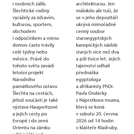
i osobních zálib.
architekturou. Jen
Šlechtické rodiny
málokdo ale tuší, že
vyrážely za zdravím,
se v jeho depozitáři
kulturou, sportem,
ukrývá mimořádně
obchodem
cenný soubor
i odpočinkem a mimo
staroegyptských
domov často trávily
kanopických nádob
celé týdny nebo
starých více než dva
měsíce. Právě do
a půl tisíce let. Jejich
tohoto světa zavádí
tajemství odhalí
letošní projekt
přednáška
Národního
egyptologa
památkového ústavu
a afrikanisty PhDr.
Šlechta na cestách,
Pavla Onderky
jehož součástí je také
z Náprstkova muzea,
výstava Haugwitzové
která se koná
a jejich cesty po
v sobotu 20. června
Evropě i do zemí
2026 od 14 hodin
Orientu na zámku
v klášteře Kladruby.