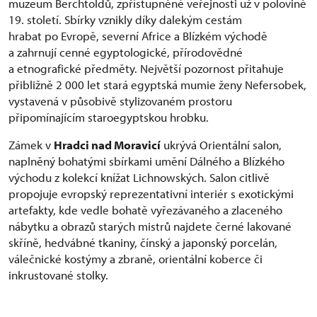
muzeum Berchtoldů, zpřístupněné veřejnosti už v polovině
19. století. Sbírky vznikly díky dalekým cestám
hrabat po Evropě, severní Africe a Blízkém východě
a zahrnují cenné egyptologické, přírodovědné
a etnografické předměty. Největší pozornost přitahuje
přibližně 2 000 let stará egyptská mumie ženy Nefersobek,
vystavená v působivě stylizovaném prostoru
připomínajícím staroegyptskou hrobku.
Zámek v
Hradci nad Moravicí
ukrývá Orientální salon,
naplněný bohatými sbírkami umění Dálného a Blízkého
východu z kolekcí knížat Lichnowských. Salon citlivě
propojuje evropský reprezentativní interiér s exotickými
artefakty, kde vedle bohatě vyřezávaného a zlaceného
nábytku a obrazů starých mistrů najdete černé lakované
skříně, hedvábné tkaniny, čínský a japonský porcelán,
válečnické kostýmy a zbraně, orientální koberce či
inkrustované stolky.