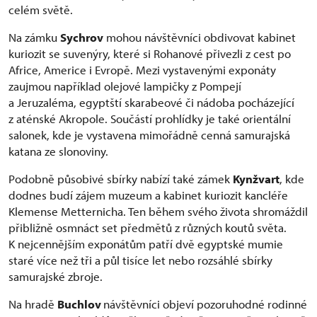
celém světě.
Na zámku
Sychrov
mohou návštěvníci obdivovat kabinet
kuriozit se suvenýry, které si Rohanové přivezli z cest po
Africe, Americe i Evropě. Mezi vystavenými exponáty
zaujmou například olejové lampičky z Pompejí
a Jeruzaléma, egyptští skarabeové či nádoba pocházející
z aténské Akropole. Součástí prohlídky je také orientální
salonek, kde je vystavena mimořádně cenná samurajská
katana ze slonoviny.
Podobně působivé sbírky nabízí také zámek
Kynžvart
, kde
dodnes budí zájem muzeum a kabinet kuriozit kancléře
Klemense Metternicha. Ten během svého života shromáždil
přibližně osmnáct set předmětů z různých koutů světa.
K nejcennějším exponátům patří dvě egyptské mumie
staré více než tři a půl tisíce let nebo rozsáhlé sbírky
samurajské zbroje.
Na hradě
Buchlov
návštěvníci objeví pozoruhodné rodinné