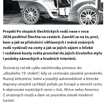
Projekt Po stopách šlechtických rodů nese v roce
2026 podtitul Šlechta na cestách. Zaměří se na to, proč,
kam a jak se příslušníci věhlasných i méně známých
rodů vydávali na cesty a jak se jejich zájem o blízké
i vzdálené kouty světa promítal do jejich životního stylu
i podoby zámeckých a hradních interiérů.
Šestnáctý ročník cyklu návštěvníky přenese do
„dlouhého 19. století", kdy se cestování zásadně proměnilo.
Rozvoj železniční, lodní a později automobilové a letecké
dopravy umožnil rychlejší pohyb po Evropě a otevřel cestu
k objevování exotických zemí v Asii, Africe nebo Americe.
Z urozených mužů a dam se pozvolna stávali moderní
turisté.