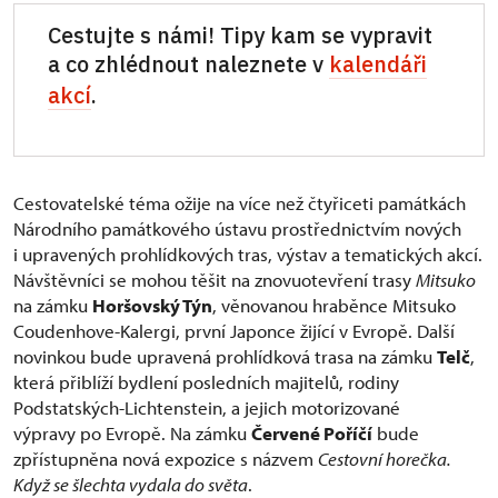
Cestujte s námi! Tipy kam se vypravit
a co zhlédnout naleznete v
kalendáři
akcí
.
Cestovatelské téma ožije na více než čtyřiceti památkách
Národního památkového ústavu prostřednictvím nových
i upravených prohlídkových tras, výstav a tematických akcí.
Návštěvníci se mohou těšit na znovuotevření trasy
Mitsuko
na zámku
Horšovský Týn
, věnovanou hraběnce Mitsuko
Coudenhove-Kalergi, první Japonce žijící v Evropě. Další
novinkou bude upravená prohlídková trasa na zámku
Telč
,
která přiblíží bydlení posledních majitelů, rodiny
Podstatských-Lichtenstein, a jejich motorizované
výpravy po Evropě. Na zámku
Červené Poříčí
bude
zpřístupněna nová expozice s názvem
Cestovní horečka.
Když se šlechta vydala do světa
.