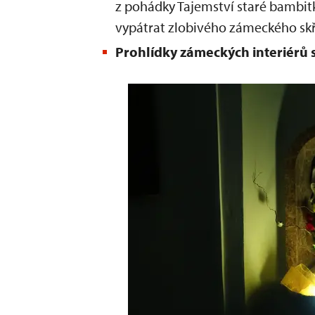
z pohádky Tajemství staré bambitk
vypátrat zlobivého zámeckého skř
Prohlídky zámeckých interiérů 