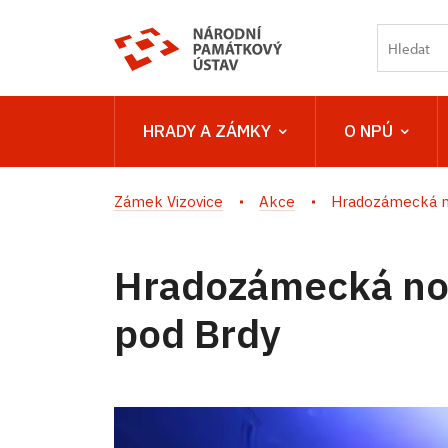
HRADY A ZÁMKY
O NPÚ
Zámek Vizovice
Akce
Hradozámecká no
Hradozámecká no
pod Brdy