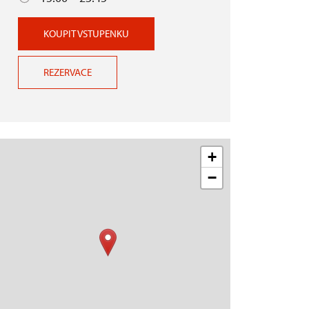
KOUPIT VSTUPENKU
REZERVACE
+
−