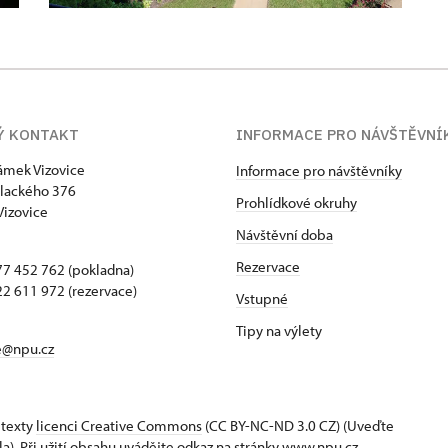
Ý KONTAKT
INFORMACE PRO NÁVŠTĚVNÍ
zámek Vizovice
Informace pro návštěvníky
lackého 376
Prohlídkové okruhy
Vizovice
Návštěvní doba
Rezervace
7 452 762 (pokladna)
2 611 972 (rezervace)
Vstupné
Tipy na výlety
e@npu.cz
 texty
licenci Creative Commons
(CC BY-NC-ND 3.0 CZ) (Uveďte
la). Při užití obsahu uvádějte odkaz na stránky www.npu.cz