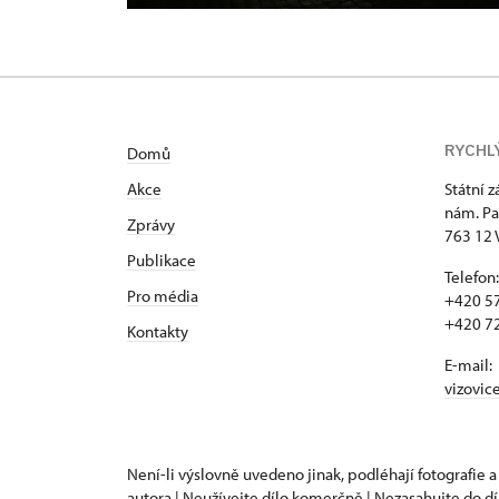
RYCHL
Domů
Akce
Státní 
nám. Pa
Zprávy
763 12 
Publikace
Telefon:
Pro média
+420 57
+420 72
Kontakty
E-mail:
vizovic
Není-li výslovně uvedeno jinak, podléhají fotografie a
autora | Neužívejte dílo komerčně | Nezasahujte do dí