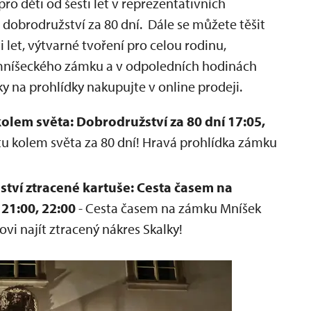
pro děti od šesti let v reprezentativních
 dobrodružství za 80 dní. Dále se můžete těšit
 let, výtvarné tvoření pro celou rodinu,
 mníšeckého zámku a v odpoledních hodinách
y na prohlídky nakupujte v online prodeji.
lem světa: Dobrodružství za 80 dní 17:05,
stu kolem světa za 80 dní! Hravá prohlídka zámku
tví ztracené kartuše: Cesta časem na
 21:00, 22:00
- Cesta časem na zámku Mníšek
vi najít ztracený nákres Skalky!