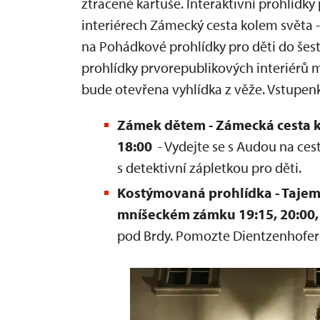
ztracené kartuše. Interaktivní prohlídky 
interiérech Zámecký cesta kolem světa -
na Pohádkové prohlídky pro děti do šesti
prohlídky prvorepublikových interiérů
bude otevřena vyhlídka z věže. Vstupenk
Zámek dětem - Zámecká cesta ko
18:00
- Vydejte se s Audou na ce
s detektivní zápletkou pro děti.
Kostýmovaná prohlídka - Tajems
mníšeckém zámku 19:15,
20:00,
pod Brdy. Pomozte Dientzenhofero