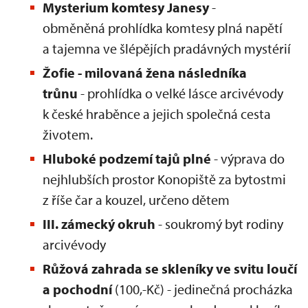
Mysterium komtesy Janesy
-
obměněná prohlídka komtesy plná napětí
a tajemna ve šlépějích pradávných mystérií
Žofie - milovaná žena následníka
trůnu
- prohlídka o velké lásce arcivévody
k české hraběnce a jejich společná cesta
životem.
Hluboké podzemí tajů plné
- výprava do
nejhlubších prostor Konopiště za bytostmi
z říše čar a kouzel, určeno dětem
III. zámecký okruh
- soukromý byt rodiny
arcivévody
Růžová zahrada se skleníky ve svitu loučí
a pochodní
(100,-Kč) - jedinečná procházka