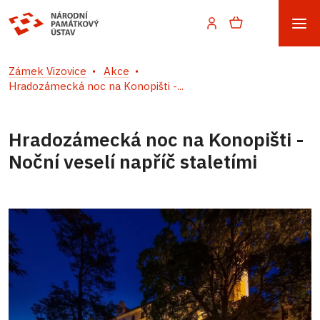
Zámek Vizovice
Akce
Hradozámecká noc na Konopišti -...
Hradozámecká noc na Konopišti -
Noční veselí napříč staletími