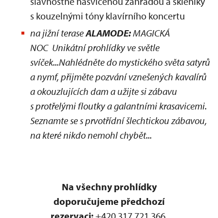
slavnostně nasvícenou zahradou a skleníky
s kouzelnými tóny klavírního koncertu
na jižní terase
ALAMODE:
MAGICKÁ
NOC Unikátní prohlídky ve světle
svíček...Nahlédněte do mystického světa satyrů
a nymf, přijměte pozvání vznešených kavalírů
a okouzlujících dam a užijte si zábavu
s protřelými floutky a galantními krasavicemi.
Seznamte se s prvotřídní šlechtickou zábavou,
na které nikdo nemohl chybět...
Na všechny prohlídky
doporučujeme předchozí
rezervaci:
+420 317 721 366,