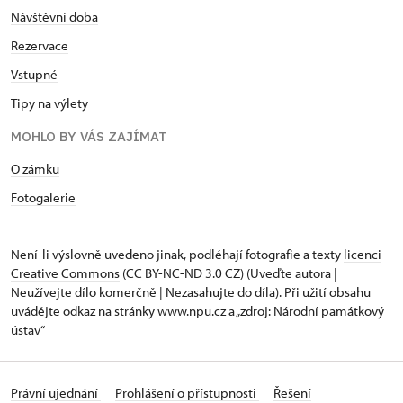
Návštěvní doba
Rezervace
Vstupné
Tipy na výlety
MOHLO BY VÁS ZAJÍMAT
O zámku
Fotogalerie
Není-li výslovně uvedeno jinak, podléhají fotografie a texty
licenci
Creative Commons
(CC BY-NC-ND 3.0 CZ) (Uveďte autora |
Neužívejte dílo komerčně | Nezasahujte do díla). Při užití obsahu
uvádějte odkaz na stránky www.npu.cz a „zdroj: Národní památkový
ústav“
Právní ujednání
Prohlášení o přístupnosti
Řešení