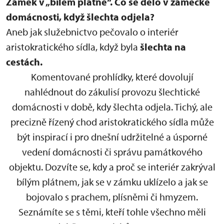
Zámek v „bílém plátně“.
Co se dělo v zámecké
domácnosti, když šlechta odjela?
Aneb jak služebnictvo pečovalo o interiér
aristokratického sídla, když byla
šlechta na
cestách.
Komentované prohlídky, které dovolují
nahlédnout do zákulisí provozu šlechtické
domácnosti v době, kdy šlechta odjela. Tichý, ale
precizně řízený chod aristokratického sídla může
být inspirací i pro dnešní udržitelné a úsporné
vedení domácnosti či správu památkového
objektu. Dozvíte se, kdy a proč se interiér zakrýval
bílým plátnem, jak se v zámku uklízelo a jak se
bojovalo s prachem, plísněmi či hmyzem.
Seznámíte se s těmi, kteří tohle všechno měli