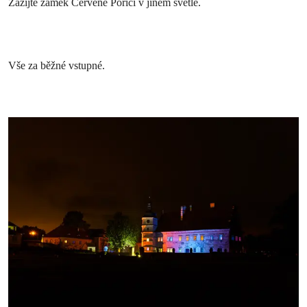
Zažijte zámek Červené Poříčí v jiném světle.
Vše za běžné vstupné.