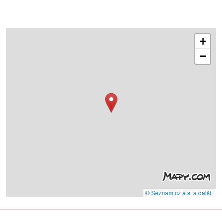
+
−
© Seznam.cz a.s. a další