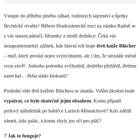
Vstupte do příběhu plného záhad, rodinných tajemství a špetky
šlechtické rivality! Během Hradozámecké noci na zámku Raduň se
z vás stanou pátrači, šifrantky a mistři dedukce. Čeká vás
nezapomenutelný zážitek, kde hlavní roli hraje
třetí kníže Blücher
– muž, který proslul nejen svým titulem, ale i tím, že neustále měnil
svou závěť. Jednoho potomka zvýhodnil, druhého přehlédl, třetímu
zanechal… třeba stádo klokanů?
Poslední vůle třetí knížete Blüchera se ztratila. Vaším úkolem bude
vypátrat, co bylo skutečně jejím obsahem
. Komu připadl
perlový náhrdelník po babičce Larisch-Mönnichové? Kdo zdědil
zámek, kdo palác, a komu zbyly jen oči pro pláč?
?
Jak to funguje?