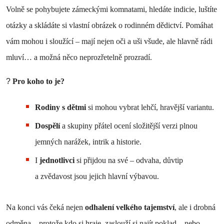
Volně se pohybujete zámeckými komnatami, hledáte indicie, luštíte
otázky a skládáte si vlastní obrázek o rodinném dědictví. Pomáhat
vám mohou i sloužící – mají nejen oči a uši všude, ale hlavně rádi
mluví… a možná něco neprozřetelně prozradí.
?
Pro koho to je?
Rodiny s dětmi
si mohou vybrat lehčí, hravější variantu.
Dospělí
a skupiny přátel ocení složitější verzi plnou
jemných narážek, intrik a historie.
I
jednotlivci
si přijdou na své – odvaha, důvtip
a zvědavost jsou jejich hlavní výbavou.
Na konci vás čeká nejen
odhalení velkého tajemství
, ale i drobná
odměna – protože kdo si hraje, zaslouží si najít poklad... nebo