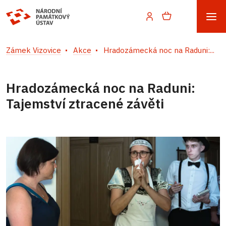
Zámek Vizovice
Akce
Hradozámecká noc na Raduni:...
Hradozámecká noc na Raduni:
Tajemství ztracené závěti