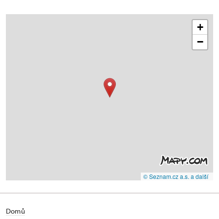
+
−
© Seznam.cz a.s. a další
Domů