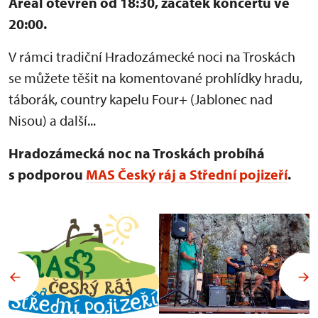
Areál otevřen od 18:30, začátek koncertu ve
20:00.
V rámci tradiční Hradozámecké noci na Troskách
se můžete těšit na komentované prohlídky hradu,
táborák, country kapelu Four+ (Jablonec nad
Nisou) a další...
Hradozámecká noc na Troskách probíhá
s podporou
MAS Český ráj a Střední pojizeří
.