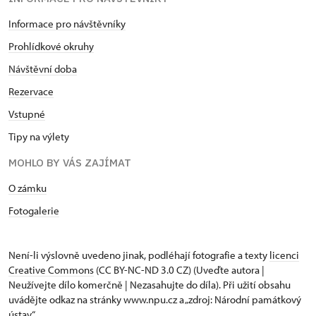
Informace pro návštěvníky
Prohlídkové okruhy
Návštěvní doba
Rezervace
Vstupné
Tipy na výlety
MOHLO BY VÁS ZAJÍMAT
O zámku
Fotogalerie
Není-li výslovně uvedeno jinak, podléhají fotografie a texty
licenci
Creative Commons
(CC BY-NC-ND 3.0 CZ) (Uveďte autora |
Neužívejte dílo komerčně | Nezasahujte do díla). Při užití obsahu
uvádějte odkaz na stránky www.npu.cz a „zdroj: Národní památkový
ústav“