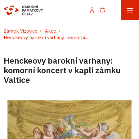
Zámek Vizovice
Akce
Henckeovy barokní varhany: komorní...
Henckeovy barokní varhany:
komorní koncert v kapli zámku
Valtice