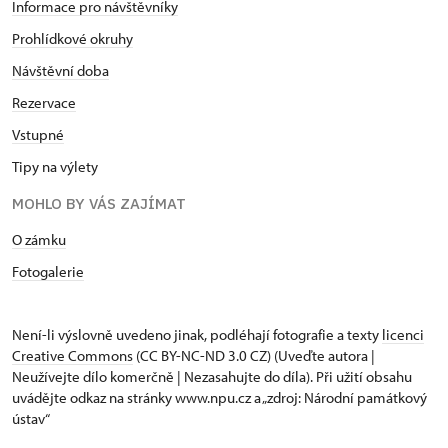
Informace pro návštěvníky
Prohlídkové okruhy
Návštěvní doba
Rezervace
Vstupné
Tipy na výlety
MOHLO BY VÁS ZAJÍMAT
O zámku
Fotogalerie
Není-li výslovně uvedeno jinak, podléhají fotografie a texty
licenci
Creative Commons
(CC BY-NC-ND 3.0 CZ) (Uveďte autora |
Neužívejte dílo komerčně | Nezasahujte do díla). Při užití obsahu
uvádějte odkaz na stránky www.npu.cz a „zdroj: Národní památkový
ústav“