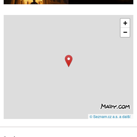
+
−
© Seznam.cz a.s. a další