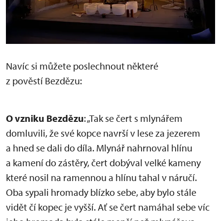
Navíc si můžete poslechnout některé
z pověstí Bezdězu:
O vzniku Bezdězu
: „Tak se čert s mlynářem
domluvili, že své kopce navrší v lese za jezerem
a hned se dali do díla. Mlynář nahrnoval hlínu
a kamení do zástěry, čert dobýval velké kameny
které nosil na ramennou a hlínu tahal v náručí.
Oba sypali hromady blízko sebe, aby bylo stále
vidět čí kopec je vyšší. Ať se čert namáhal sebe víc