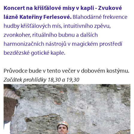
Koncert na křišťálové mísy v kapli - Zvukové
lázně Kateřiny Ferlesové.
Blahodárné frekvence
hudby křišťálových mís, intuitivního zpěvu,
zvonkoher, rituálního bubnu a dalších
harmonizačních nástrojů v magickém prostředí
bezdězské gotické kaple.
Průvodce bude v tento večer v dobovém kostýmu.
Začátek prohlídky 18,30 a 19,30