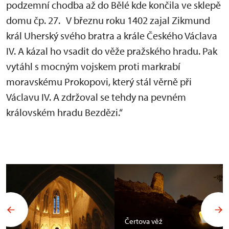
podzemní chodba až do Bělé kde končila ve sklepě
domu čp. 27. V březnu roku 1402 zajal Zikmund
král Uherský svého bratra a krále Českého Václava
IV. A kázal ho vsadit do věže pražského hradu. Pak
vytáhl s mocným vojskem proti markrabí
moravskému Prokopovi, který stál věrně při
Václavu IV. A zdržoval se tehdy na pevném
královském hradu Bezdězi.“
Čertova věž