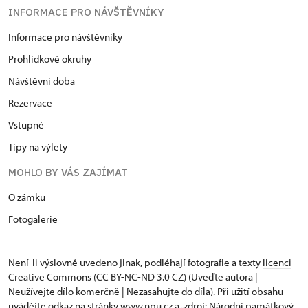
INFORMACE PRO NÁVŠTĚVNÍKY
Informace pro návštěvníky
Prohlídkové okruhy
Návštěvní doba
Rezervace
Vstupné
Tipy na výlety
MOHLO BY VÁS ZAJÍMAT
O zámku
Fotogalerie
Není-li výslovně uvedeno jinak, podléhají fotografie a texty
licenci
Creative Commons
(CC BY-NC-ND 3.0 CZ) (Uveďte autora |
Neužívejte dílo komerčně | Nezasahujte do díla). Při užití obsahu
uvádějte odkaz na stránky www.npu.cz a „zdroj: Národní památkový