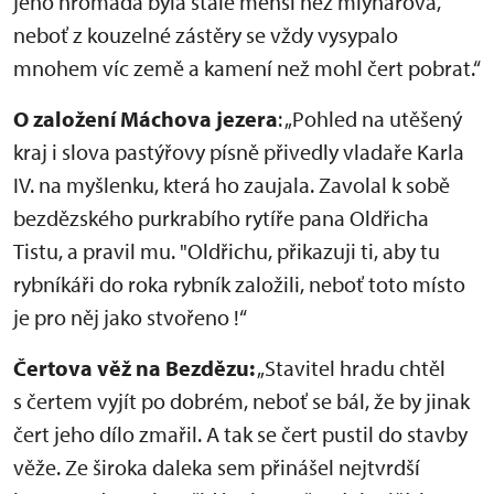
jeho hromada byla stále menší než mlynářova,
neboť z kouzelné zástěry se vždy vysypalo
mnohem víc země a kamení než mohl čert pobrat.“
O založení Máchova jezera
: „Pohled na utěšený
kraj i slova pastýřovy písně přivedly vladaře Karla
IV. na myšlenku, která ho zaujala. Zavolal k sobě
bezdězského purkrabího rytíře pana Oldřicha
Tistu, a pravil mu. "Oldřichu, přikazuji ti, aby tu
rybníkáři do roka rybník založili, neboť toto místo
je pro něj jako stvořeno !“
Čertova věž na Bezdězu:
„Stavitel hradu chtěl
s čertem vyjít po dobrém, neboť se bál, že by jinak
čert jeho dílo zmařil. A tak se čert pustil do stavby
věže. Ze široka daleka sem přinášel nejtvrdší