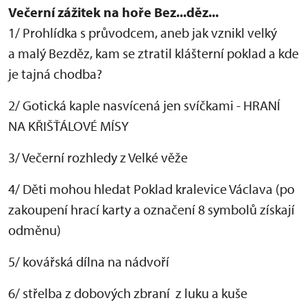
Večerní zážitek na hoře Bez...děz...
1/ Prohlídka s průvodcem, aneb jak vznikl velký
a malý Bezděz, kam se ztratil klášterní poklad a kde
je tajná chodba?
2/ Gotická kaple nasvícená jen svíčkami - HRANÍ
NA KŘIŠŤÁLOVÉ MÍSY
3/ Večerní rozhledy z Velké věže
4/ Děti mohou hledat Poklad kralevice Václava (po
zakoupení hrací karty a označení 8 symbolů získají
odměnu)
5/ kovářská dílna na nádvoří
6/ střelba z dobových zbraní z luku a kuše