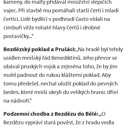
kameny, do malty přidával množství slepičích
vajec. Při stavbě mu pomáhali starší čerti i mladí
čertíci. Lidé bydlící v podhradí často vídali na
cimbuří věže rohaté hlavy čertů i drobné
postavičky...“
Bezdězský poklad a Prušáci:
„Na hradě byl tehdy
usídlen mnišský řád Benediktinů. Jeho převor se
obával pruských vojsk a zejména toho, že by jim
mohl padnout do rukou klášterní poklad. Aby
tomu předešel, nechal uložit poklad do pevných
beden, které mniši ukryli do velikých hranic dříví
na nádvoří.“
Podzemní chodba z Bezdězu do Bělé: „
O
Bezdězu vypráví stará pověst, že z hradu vedla