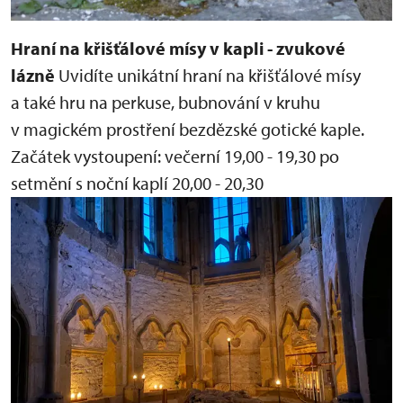
Hraní na křišťálové mísy v kapli - zvukové
lázně
Uvidíte unikátní hraní na křišťálové mísy
a také hru na perkuse, bubnování v kruhu
v magickém prostření bezdězské gotické kaple.
Začátek vystoupení:
večerní 19,00 - 19,30
po
setmění s noční kaplí 20,00 - 20,30