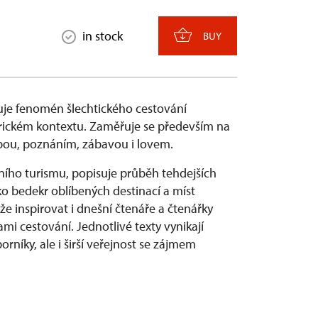
in stock
BUY
je fenomén šlechtického cestování
torickém kontextu. Zaměřuje se především na
čbou, poznáním, zábavou i lovem.
ího turismu, popisuje průběh tehdejších
ko bedekr oblíbených destinací a míst
e inspirovat i dnešní čtenáře a čtenářky
i cestování. Jednotlivé texty vynikají
rníky, ale i širší veřejnost se zájmem