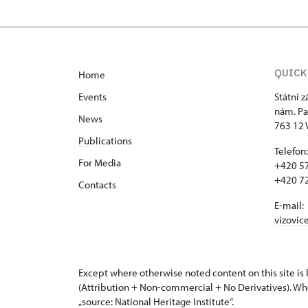
QUICK
Home
Events
Státní 
nám. Pa
News
763 12 
Pu
blications
Telefon:
For Media
+420 57
+420 72
Contacts
E-mail:
vizovic
Except where otherwise noted content on this site i
(Attribution + Non-commercial + No Derivatives). Wh
„source: National Heritage Institute“.