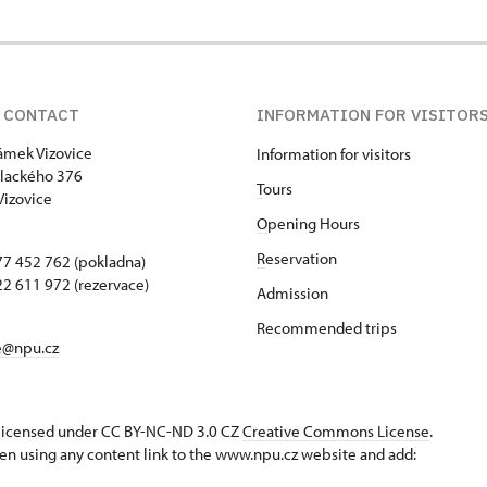
 CONTACT
INFORMATION FOR VISITOR
zámek Vizovice
Information for visitors
lackého 376
T
ours
Vizovice
O
pening Hours
R
eservation
7 452 762 (pokladna)
2 611 972 (rezervace)
Admission
Recommended trips
e@npu.cz
s licensed under CC BY-NC-ND 3.0 CZ
Creative Commons License
.
en using any content link to the www.npu.cz website and add: