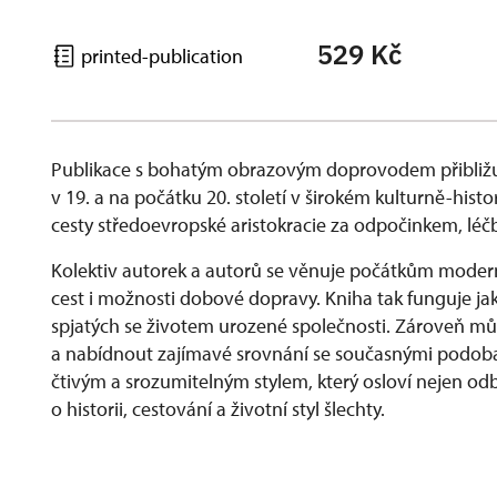
529 Kč
printed-publication
Publikace s bohatým obrazovým doprovodem přibližu
v 19. a na počátku 20. století v širokém kulturně-his
cesty středoevropské aristokracie za odpočinkem, lé
Kolektiv autorek a autorů se věnuje počátkům modern
cest i možnosti dobové dopravy. Kniha tak funguje ja
spjatých se životem urozené společnosti. Zároveň můž
a nabídnout zajímavé srovnání se současnými podobam
čtivým a srozumitelným stylem, který osloví nejen odbo
o historii, cestování a životní styl šlechty.