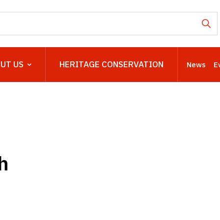
UT US
HERITAGE CONSERVATION
News
E
h