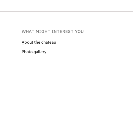
S
WHAT MIGHT INTEREST YOU
A
bout the château
P
hoto gallery