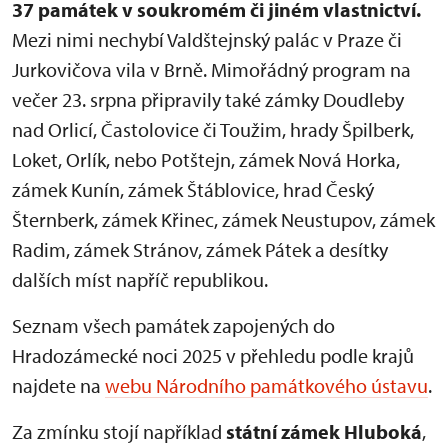
37 památek v soukromém či jiném vlastnictví.
Mezi nimi nechybí Valdštejnský palác v Praze či
Jurkovičova vila v Brně. Mimořádný program na
večer 23. srpna připravily také zámky Doudleby
nad Orlicí, Častolovice či Toužim, hrady Špilberk,
Loket, Orlík, nebo Potštejn, zámek Nová Horka,
zámek Kunín, zámek Štáblovice, hrad Český
Šternberk, zámek Křinec, zámek Neustupov, zámek
Radim, zámek Stránov, zámek Pátek a desítky
dalších míst napříč republikou.
Seznam všech památek zapojených do
Hradozámecké noci 2025 v přehledu podle krajů
najdete na
webu Národního památkového ústavu
.
Za zmínku stojí například
státní zámek Hluboká
,