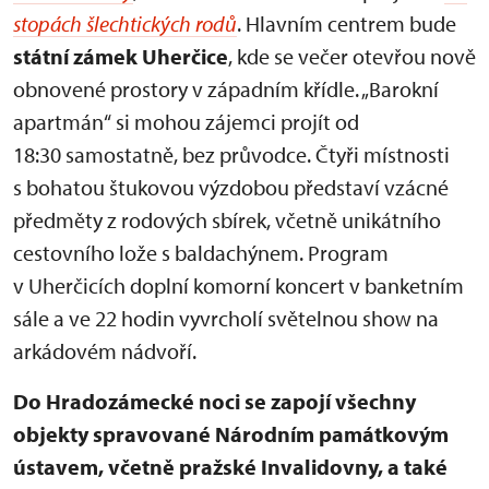
stopách šlechtických rodů
. Hlavním centrem bude
státní zámek Uherčice
, kde se večer otevřou nově
obnovené prostory v západním křídle. „Barokní
apartmán“ si mohou zájemci projít od
18:30 samostatně, bez průvodce. Čtyři místnosti
s bohatou štukovou výzdobou představí vzácné
předměty z rodových sbírek, včetně unikátního
cestovního lože s baldachýnem. Program
v Uherčicích doplní komorní koncert v banketním
sále a ve 22 hodin vyvrcholí světelnou show na
arkádovém nádvoří.
Do Hradozámecké noci se zapojí všechny
objekty spravované Národním památkovým
ústavem, včetně pražské Invalidovny, a také