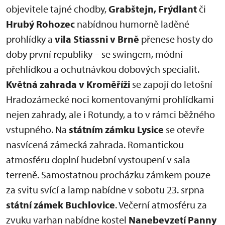
objevitele tajné chodby,
Grabštejn, Frýdlant
či
Hrubý Rohozec
nabídnou humorně laděné
prohlídky a
vila Stiassni v Brně
přenese hosty do
doby první republiky – se swingem, módní
přehlídkou a ochutnávkou dobových specialit.
Květná zahrada v Kroměříži
se zapojí do letošní
Hradozámecké noci komentovanými prohlídkami
nejen zahrady, ale i Rotundy, a to v rámci běžného
vstupného. Na
státním zámku Lysice
se otevře
nasvícená zámecká zahrada. Romantickou
atmosféru doplní hudební vystoupení v sala
terreně. Samostatnou procházku zámkem pouze
za svitu svící a lamp nabídne v sobotu 23. srpna
státní zámek Buchlovice
. Večerní atmosféru za
zvuku varhan nabídne kostel
Nanebevzetí Panny