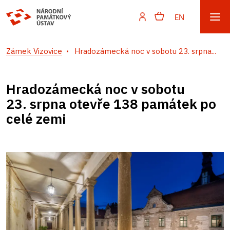
EN
Zámek Vizovice
Hradozámecká noc v sobotu 23. srpna...
Hradozámecká noc v sobotu
23. srpna otevře 138 památek po
celé zemi