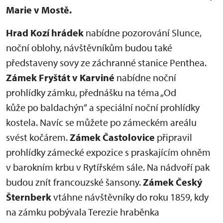
Marie v Mostě.
Hrad Kozí hrádek
nabídne pozorování Slunce,
noční oblohy, návštěvníkům budou také
představeny sovy ze záchranné stanice Penthea.
Zámek Fryštát v Karviné
nabídne noční
prohlídky zámku, přednášku na téma „Od
kůže po baldachýn“ a speciální noční prohlídky
kostela. Navíc se můžete po zámeckém areálu
svést kočárem.
Zámek Častolovice
připravil
prohlídky zámecké expozice s praskajícím ohněm
v barokním krbu v Rytířském sále. Na nádvoří pak
budou znít francouzské šansony.
Zámek Český
Šternberk
vtáhne návštěvníky do roku 1859, kdy
na zámku pobývala Terezie hraběnka