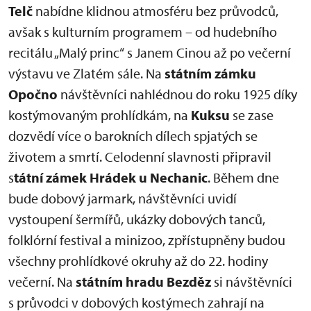
Telč
nabídne klidnou atmosféru bez průvodců,
avšak s kulturním programem – od hudebního
recitálu „Malý princ“ s Janem Cinou až po večerní
výstavu ve Zlatém sále. Na
státním zámku
Opočno
návštěvníci nahlédnou do roku 1925 díky
kostýmovaným prohlídkám, na
Kuksu
se zase
dozvědí více o barokních dílech spjatých se
životem a smrtí. Celodenní slavnosti připravil
s
tátní zámek Hrádek u Nechanic
. Během dne
bude dobový jarmark, návštěvníci uvidí
vystoupení šermířů, ukázky dobových tanců,
folklórní festival a minizoo, zpřístupněny budou
všechny prohlídkové okruhy až do 22. hodiny
večerní. Na
státním hradu Bezděz
si návštěvníci
s průvodci v dobových kostýmech zahrají na