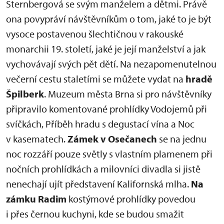
Sternbergová se svým manželem a dětmi. Právě
ona povypráví návštěvníkům o tom, jaké to je být
vysoce postavenou šlechtičnou v rakouské
monarchii 19. století, jaké je její manželství a jak
vychovávají svých pět dětí. Na nezapomenutelnou
večerní cestu staletími se můžete vydat na
hradě
Špilberk
. Muzeum města Brna si pro návštěvníky
připravilo komentované prohlídky Vodojemů při
svíčkách, Příběh hradu s degustací vína a Noc
v kasematech.
Zámek v Osečanech
se na jednu
noc rozzáří pouze světly s vlastním plamenem při
nočních prohlídkách a milovníci divadla si jistě
nenechají ujít představení Kalifornská mlha.
Na
zámku Radim
kostýmové prohlídky povedou
i přes černou kuchyni, kde se budou smažit