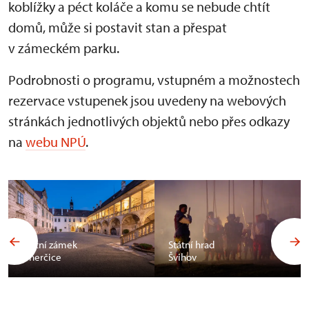
koblížky a péct koláče a komu se nebude chtít
domů, může si postavit stan a přespat
v zámeckém parku.
Podrobnosti o programu, vstupném a možnostech
rezervace vstupenek jsou uvedeny na webových
stránkách jednotlivých objektů nebo přes odkazy
na
webu NPÚ
.
Státní zámek
Státní hrad
Uherčice
Švihov