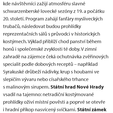
kde návštěvníci zažijí atmosféru slavné
schwarzenberské lovecké sezóny z 19. a počátku
20. století. Program zahájí fanfáry mysliveckých
trubačů, následovat budou prohlídky
reprezentačních sálů s průvodci v historických
kostýmech. Výklad přiblíží chod panství během
honů i společenské zvyklosti té doby. V zimní
zahradě na zájemce čeká ochutnávka zvěřinových
specialit podle dobových receptů – například
Syrakuské drůbeží nádivky, krup s houbami ve
slepičím vývaru nebo císařského trhance
s malinovým sirupem.
Státní hrad Nové Hrady
vsadil na tajemno: netradiční kostýmované
prohlídky oživí místní pověsti a poprvé se otevře
i hradní příkop nasvícený svíčkami.
Státní zámek