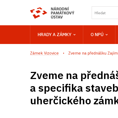
HRADY A ZÁMKY
O NPÚ
Zámek Vizovice
Zveme na přednášku Zajímav
Zveme na přednáš
a specifika stave
uherčického zám