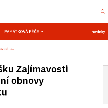
PAMÁTKOVÁ PÉČE
Novinky
osti a...
ku Zajímavosti
bní obnovy
ku