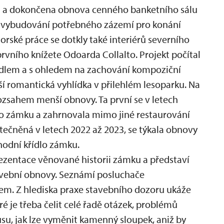
 a dokončena obnova cenného banketního sálu
a vybudování potřebného zázemí pro konání
orské práce se dotkly také interiérů severního
prvního knížete Odoarda Collalto. Projekt počítal
řídlem a s ohledem na zachování kompoziční
ší romantická vyhlídka v přilehlém lesoparku. Na
rozsahem menší obnovy. Ta první se v letech
lo zámku a zahrnovala mimo jiné restaurování
tečněná v letech 2022 až 2023, se týkala obnovy
chodní křídlo zámku.
ezentace věnované historii zámku a představí
avební obnovy. Seznámí posluchače
em. Z hlediska praxe stavebního dozoru ukáže
ré je třeba čelit celé řadě otázek, problémů
su, jak lze vyměnit kamenný sloupek, aniž by