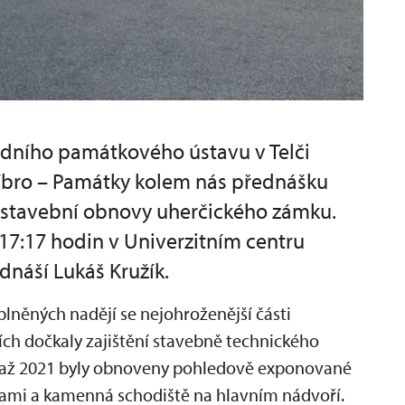
dního památkového ústavu v Telči
říbro – Památky kolem nás přednášku
a stavební obnovy uherčického zámku.
 17:17 hodin v Univerzitním centru
ednáší Lukáš Kružík.
plněných nadějí se nejohroženější části
ch dočkaly zajištění stavebně technického
9 až 2021 byly obnoveny pohledově exponované
dami a kamenná schodiště na hlavním nádvoří.