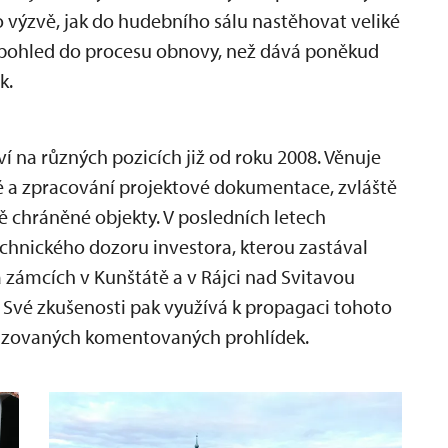
 výzvě, jak do hudebního sálu nastěhovat veliké
ný pohled do procesu obnovy, než dává poněkud
k.
í na různých pozicích již od roku 2008. Věnuje
 a zpracování projektové dokumentace, zvláště
 chráněné objekty. V posledních letech
echnického dozoru investora, kterou zastával
a zámcích v Kunštátě a v Rájci nad Svitavou
 Své zkušenosti pak využívá k propagaci tohoto
alizovaných komentovaných prohlídek.