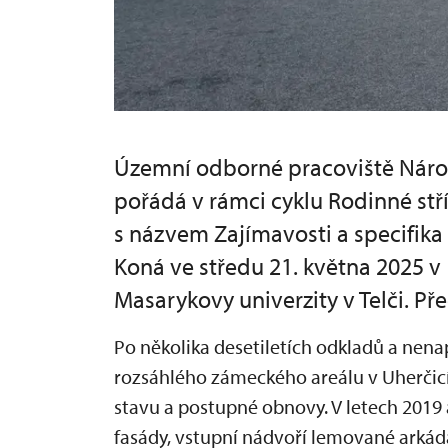
Územní odborné pracoviště Náro
pořádá v rámci cyklu Rodinné st
s názvem Zajímavosti a specifik
Koná ve středu 21. května 2025 v
Masarykovy univerzity v Telči. Př
Po několika desetiletích odkladů a nena
rozsáhlého zámeckého areálu v Uherčicí
stavu a postupné obnovy. V letech 201
fasády, vstupní nádvoří lemované arká