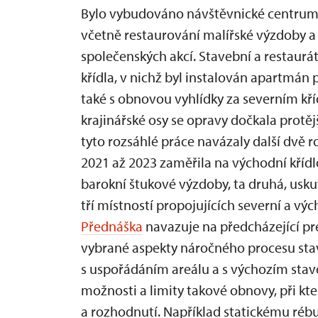
Bylo vybudováno návštěvnické centrum
včetně restaurování malířské výzdoby 
společenských akcí. Stavební a restaurát
křídla, v nichž byl instalován apartmán 
také s obnovou vyhlídky za severním k
krajinářské osy se opravy dočkala protěj
tyto rozsáhlé práce navázaly další dvě 
2021 až 2023 zaměřila na východní kříd
barokní štukové výzdoby, ta druhá, usku
tří místností propojujících severní a vý
Přednáška
navazuje na předcházející pr
vybrané aspekty náročného procesu st
s uspořádáním areálu a s výchozím stav
možnosti a limity takové obnovy, při kte
a rozhodnutí. Například statickému rébu