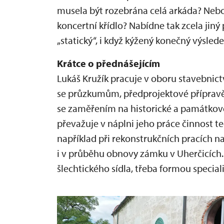
musela být rozebrána celá arkáda? Nebo
koncertní křídlo? Nabídne tak zcela ji
„statický“, i když kýžený konečný výslede
Krátce o přednášejícím
Lukáš Kružík pracuje v oboru stavebnictv
se průzkumům, předprojektové přípravě
se zaměřením na historické a památkově
převažuje v náplni jeho práce činnost t
například při rekonstrukčních pracích n
i v průběhu obnovy zámku v Uherčicích.
šlechtického sídla, třeba formou speci