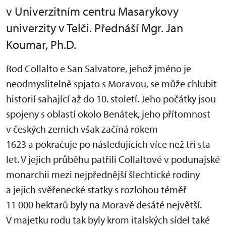
v Univerzitním centru Masarykovy
univerzity v Telči. Přednáší Mgr. Jan
Koumar, Ph.D.
Rod Collalto e San Salvatore, jehož jméno je
neodmyslitelně spjato s Moravou, se může chlubit
historií sahající až do 10. století. Jeho počátky jsou
spojeny s oblastí okolo Benátek, jeho přítomnost
v českých zemích však začíná rokem
1623 a pokračuje po následujících více než tři sta
let. V jejich průběhu patřili Collaltové v podunajské
monarchii mezi nejpřednější šlechtické rodiny
a jejich svěřenecké statky s rozlohou téměř
11 000 hektarů byly na Moravě desáté největší.
V majetku rodu tak byly krom italských sídel také