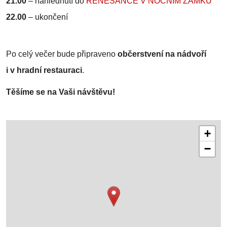
21.00
–
nahlédnutí do
RENESANCE V NOČNÍM ZÁMKU
22.00
–
ukončení
Po celý večer bude připraveno
občerstvení na nádvoří
i v hradní restauraci
.
Těšíme se na Vaši návštěvu!
+
−