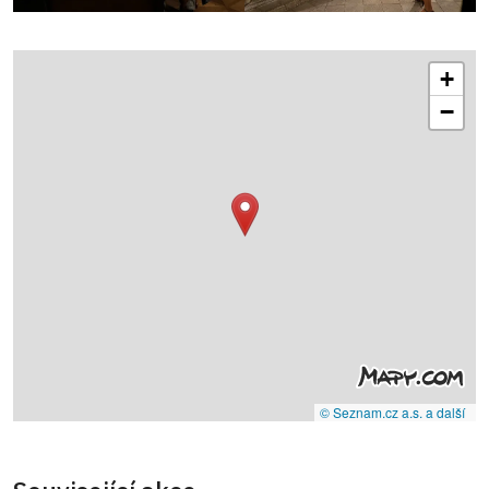
+
−
© Seznam.cz a.s. a další