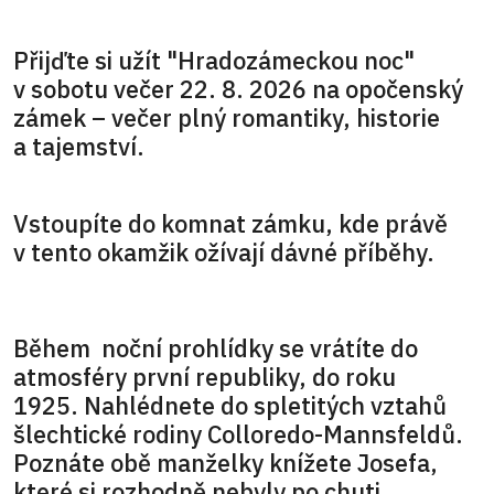
Přijďte si užít "Hradozámeckou noc"
v sobotu večer 22. 8. 2026 na opočenský
zámek – večer plný romantiky, historie
a tajemství.
Vstoupíte do komnat zámku, kde právě
v tento okamžik ožívají dávné příběhy.
Během noční prohlídky se vrátíte do
atmosféry první republiky, do roku
1925. Nahlédnete do spletitých vztahů
šlechtické rodiny Colloredo-Mannsfeldů.
Poznáte obě manželky knížete Josefa,
které si rozhodně nebyly po chuti,