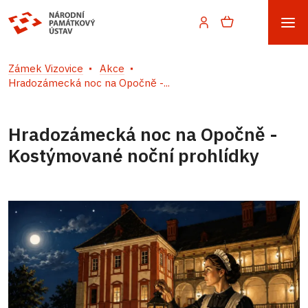
Zámek Vizovice
Akce
Hradozámecká noc na Opočně -...
Hradozámecká noc na Opočně -
Kostýmované noční prohlídky