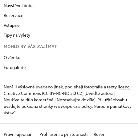
Návštěvní doba
Rezervace
Vstupné
Tipy na výlety
MOHLO BY VÁS ZAJÍMAT
O zámku
Fotogalerie
Není-li výslovně uvedeno jinak, podléhají fotografie a texty
licenci
Creative Commons
(CC BY-NC-ND 3.0 CZ) (Uveďte autora |
Neužívejte dílo komerčně | Nezasahujte do díla). Při užití obsahu
uvádějte odkaz na stránky www.npu.cz a „zdroj: Národní památkový
ústav“
Právní ujednání
Prohlášení o přístupnosti
Řešení