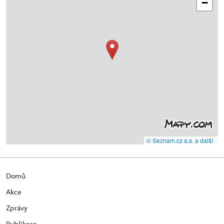
−
© Seznam.cz a.s. a další
Domů
Akce
Zprávy
Publikace