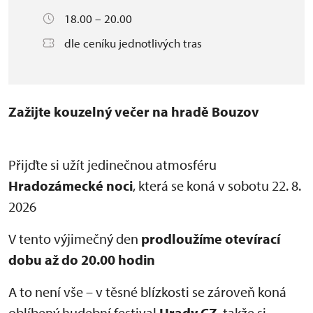
18.00 – 20.00
dle ceníku jednotlivých tras
Zažijte kouzelný večer na hradě Bouzov
Přijďte si užít jedinečnou atmosféru
Hradozámecké noci
, která se koná v sobotu 22. 8.
2026
V tento výjimečný den
prodloužíme otevírací
dobu až do 20.00 hodin
A to není vše – v těsné blízkosti se zároveň koná
oblíbený hudební festival
Hrady CZ
, takže si