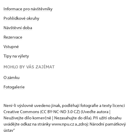
Informace pro návštěvníky
Prohlídkové okruhy
Návštěvní doba
Rezervace
Vstupné
Tipy na výlety
MOHLO BY VÁS ZAJÍMAT
O zámku
Fotogalerie
Není-li výslovně uvedeno jinak, podléhají fotografie a texty
licenci
Creative Commons
(CC BY-NC-ND 3.0 CZ) (Uveďte autora |
Neužívejte dílo komerčně | Nezasahujte do díla). Při užití obsahu
uvádějte odkaz na stránky www.npu.cz a „zdroj: Národní památkový
ústav“