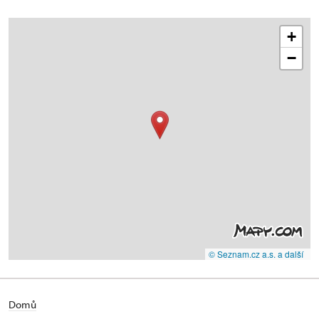
+
−
© Seznam.cz a.s. a další
Domů