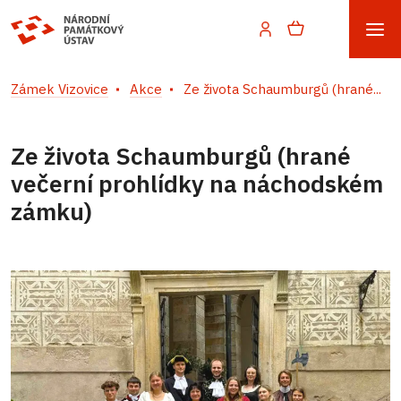
Zámek Vizovice
Akce
Ze života Schaumburgů (hrané...
Ze života Schaumburgů (hrané
večerní prohlídky na náchodském
zámku)