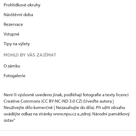
Prohlídkové okruhy
Návštěvní doba
Rezervace
Vstupné
Tipy na výlety
MOHLO BY VÁS ZAJÍMAT
O zámku
Fotogalerie
Není-li výslovně uvedeno jinak, podléhají fotografie a texty
licenci
Creative Commons
(CC BY-NC-ND 3.0 CZ) (Uveďte autora |
Neužívejte dílo komerčně | Nezasahujte do díla). Při užití obsahu
uvádějte odkaz na stránky www.npu.cz a „zdroj: Národní památkový
ústav“