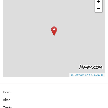
+
−
© Seznam.cz a.s. a další
Domů
Akce
Zprávy