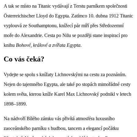
A tak se místo na Titanic vydávají z Terstu parníkem společnosti
Österreichischer Lloyd do Egypta. Zatímco 10. dubna 1912 Titanic
vyplouvá ze Southamptonu, knížecí pár míří přes Středozemní
moře do Alexandrie. Cesta po Nilu se později stane inspirací pro
knihu
Bohové, králové a zvířata Egypta
.
Co vás čeká?
Vydejte se spolu s knížaty Lichnovskými na cestu za poznáním.
Nejen do tajemného Egypta, ale také po stopách mimořádné cesty
kolem světa, kterou kníže Karel Max Lichnovský podnikl v letech
1898–1899.
Na nádvoří Bílého zámku vás přivítá atmosféra luxusního
zaoceánského parníku s hudbou, tancem a elegancí počátku