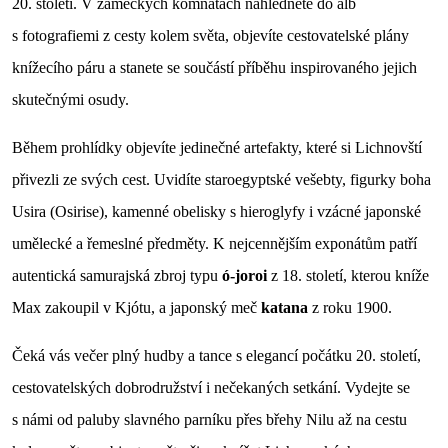
20. století. V zámeckých komnatách nahlédnete do alb
s fotografiemi z cesty kolem světa, objevíte cestovatelské plány
knížecího páru a stanete se součástí příběhu inspirovaného jejich
skutečnými osudy.
Během prohlídky objevíte jedinečné artefakty, které si Lichnovští
přivezli ze svých cest. Uvidíte staroegyptské vešebty, figurky boha
Usira (Osirise), kamenné obelisky s hieroglyfy i vzácné japonské
umělecké a řemeslné předměty. K nejcennějším exponátům patří
autentická samurajská zbroj typu
ó-joroi
z 18. století, kterou kníže
Max zakoupil v Kjótu, a japonský meč
katana
z roku 1900.
Čeká vás večer plný hudby a tance s elegancí počátku 20. století,
cestovatelských dobrodružství i nečekaných setkání. Vydejte se
s námi od paluby slavného parníku přes břehy Nilu až na cestu