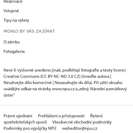
Rezervace
Vstupné
Tipy na výlety
MOHLO BY VÁS ZAJÍMAT
O zámku
Fotogalerie
Není-li výslovně uvedeno jinak, podléhají fotografie a texty
licenci
Creative Commons
(CC BY-NC-ND 3.0 CZ) (Uveďte autora |
Neužívejte dílo komerčně | Nezasahujte do díla). Při užití obsahu
uvádějte odkaz na stránky www.npu.cz a „zdroj: Národní památkový
ústav“
Právní ujednání
Prohlášení o přístupnosti
Řešení
spotřebitelských sporů
Všeobecné obchodní podmínky
Podmínky pro výpůjčky NPÚ
webeditor@npu.cz