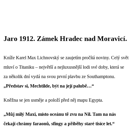
Jaro 1912. Zámek Hradec nad Moravicí.
Kníže Karel Max Lichnovský se zaujetím pročítá noviny. Celý svět
mluví o Titaniku – největší a nejluxusnější lodi své doby, která se
za několik dní vydá na svou první plavbu ze Southamptonu.
„Představ si, Mechtilde, být na její palubě…“
Kněžna se jen usměje a položí před něj mapu Egypta.
„Můj milý Maxi, místo oceánu tě zvu na Nil. Tam na nás
čekají chrámy faraonů, sfingy a příběhy staré tisíce let.“