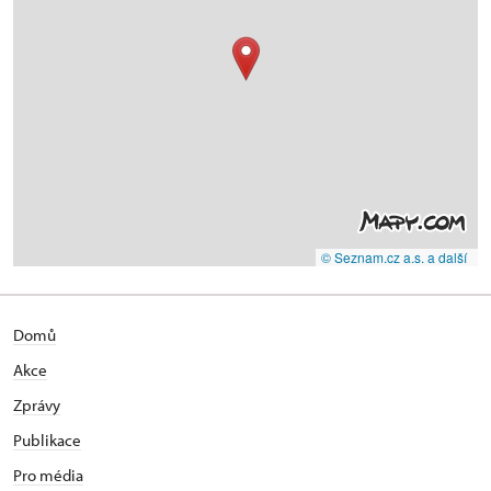
© Seznam.cz a.s. a další
Domů
Akce
Zprávy
Publikace
Pro média