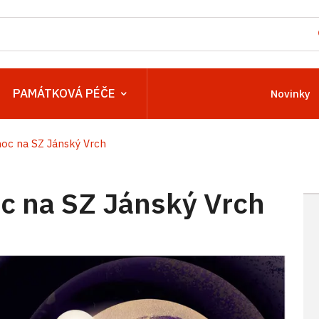
PAMÁTKOVÁ PÉČE
Novinky
oc na SZ Jánský Vrch
 na SZ Jánský Vrch