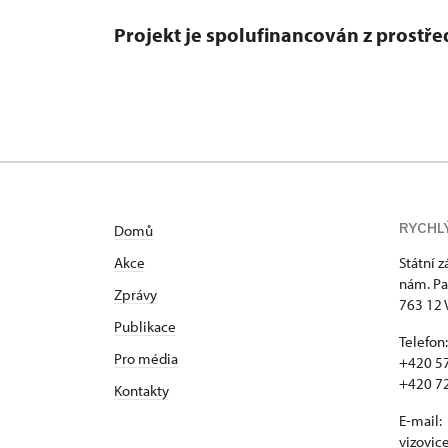
Projekt je spolufinancován z prost
RYCHL
Domů
Akce
Státní 
nám. Pa
Zprávy
763 12 
Publikace
Telefon:
Pro média
+420 57
+420 72
Kontakty
E-mail:
vizovic