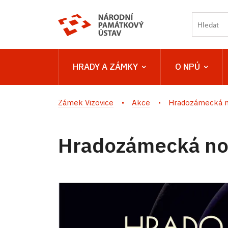
HRADY A ZÁMKY
O NPÚ
Zámek Vizovice
Akce
Hradozámecká n
Hradozámecká noc