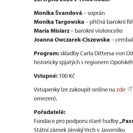
Monika Švandová
– soprán
Monika Targowska
– příčná barokní flé
Maria Misiarz
– barokní violoncello
Joanna Owczarek-Ciszewska
– cemba
Program:
skladby Carla Dittersa von Ditt
historicky spjatých s regionem Opolskéh
Vstupné:
100 Kč
Vstupenky lze zakoupit online na
zde
omezen).
Pořadatelé:
Fundace pro podporu staré hudby
„Pas
Státní zámek Jánský Vrch v Javorníku