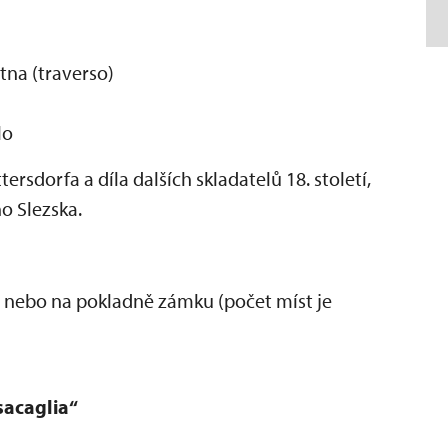
tna (traverso)
lo
ersdorfa a díla dalších skladatelů 18. století,
o Slezska.
nebo na pokladně zámku (počet míst je
sacaglia“