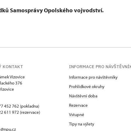
ředků Samosprávy Opolského vojvodství.
Ý KONTAKT
INFORMACE PRO NÁVŠTĚVNÍ
zámek Vizovice
Informace pro návštěvníky
lackého 376
Prohlídkové okruhy
Vizovice
Návštěvní doba
Rezervace
7 452 762 (pokladna)
2 611 972 (rezervace)
Vstupné
Tipy na výlety
e@npu.cz