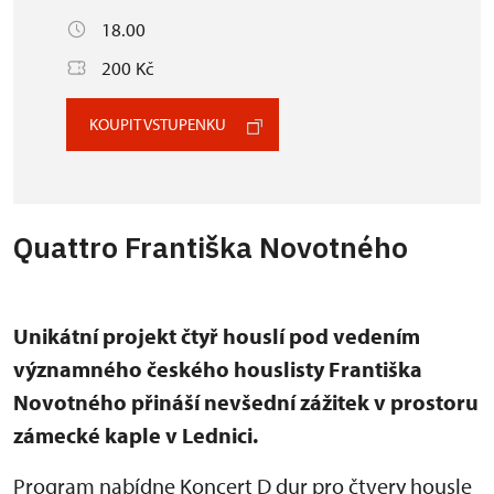
18.00
200 Kč
KOUPIT VSTUPENKU
Quattro Františka Novotného
Unikátní projekt čtyř houslí pod vedením
významného českého houslisty Františka
Novotného přináší nevšední zážitek v prostoru
zámecké kaple v Lednici.
Program nabídne Koncert D dur pro čtvery housle