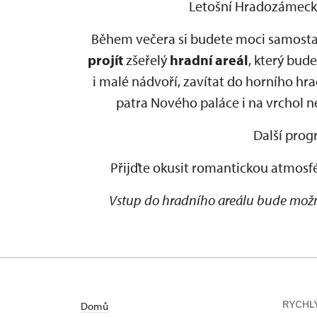
Letošní Hradozámecká
Během večera si budete moci samosta
projít
zšeřelý
hradní areál
, který bud
i malé nádvoří, zavítat do horního hr
patra Nového paláce i na vrchol n
Další prog
Přijďte okusit romantickou atmosfé
Vstup do hradního areálu bude možný
RYCHL
Domů