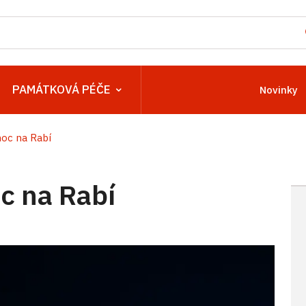
PAMÁTKOVÁ PÉČE
Novinky
oc na Rabí
c na Rabí