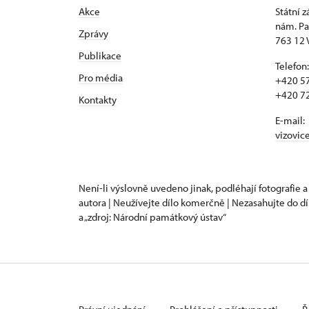
Akce
Státní 
nám. Pa
Zprávy
763 12 
Publikace
Telefon:
Pro média
+420 57
+420 72
Kontakty
E-mail:
vizovic
Není-li výslovně uvedeno jinak, podléhají fotografie a
autora | Neužívejte dílo komerčně | Nezasahujte do dí
a „zdroj: Národní památkový ústav“