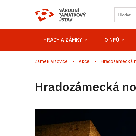
HRADY A ZÁMKY
O NPÚ
Zámek Vizovice
Akce
Hradozámecká n
Hradozámecká no