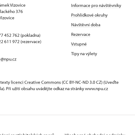
zámek Vizovice
Informace pro návštěvníky
lackého 376
Prohlídkové okruhy
Vizovice
Návštěvní doba
Rezervace
7 452 762 (pokladna)
2 611 972 (rezervace)
Vstupné
Tipy na výlety
e@npu.cz
 texty
licenci Creative Commons
(CC BY-NC-ND 3.0 CZ) (Uveďte
la). Při užití obsahu uvádějte odkaz na stránky www.npu.cz