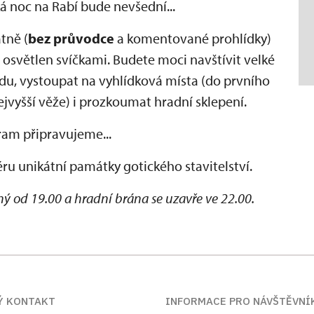
 noc na Rabí bude nevšední...
tně (
bez průvodce
a komentované prohlídky)
e osvětlen svíčkami. Budete moci navštívit velké
adu, vystoupat na vyhlídková místa (do prvního
ejvyšší věže) i prozkoumat hradní sklepení.
ram připravujeme...
ru unikátní památky gotického stavitelství.
 od 19.00 a hradní brána se uzavře ve 22.00.
Ý KONTAKT
INFORMACE PRO NÁVŠTĚVNÍ