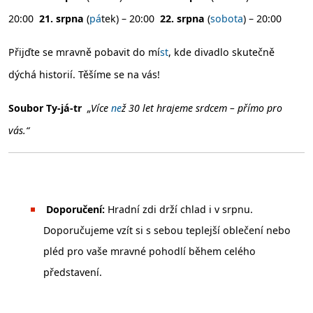
20:00
21. srpna
(
pá
tek) – 20:00
22. srpna
(
sobota
) – 20:00
Přijďte se mravně pobavit do mí
st
, kde divadlo skutečně
dýchá historií. Těšíme se na vás!
Soubor Ty-já-tr
„Více
ne
ž 30 let hrajeme srdcem – přímo pro
vás.“
Doporučení:
Hradní zdi drží chlad i v srpnu.
Doporučujeme vzít si s sebou teplejší oblečení nebo
pléd pro vaše mravné pohodlí během celého
představení.