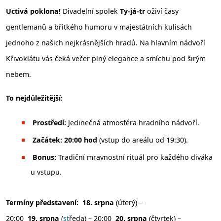
Uctivá poklona!
Divadelní spolek
Ty-já-tr
oživí časy
gentlemanů a břitkého humoru v majestátních kulisách
jednoho z našich nejkrásnějších hradů. Na hlavním nádvoří
Křivoklátu vás čeká večer plný elegance a smíchu pod širým
nebem.
To nejdůležitější:
Prostředí:
Jedinečná atmosféra hradního nádvoří.
Začátek:
20:00 hod
(vstup do areálu od 19:30).
Bonus:
Tradiční mravnostní rituál pro každého diváka
u vstupu.
Termíny představení:
18. srpna
(úterý) –
20:00
19. srpna
(
st
ředa) – 20:00
20. srpna
(čtvrtek) –