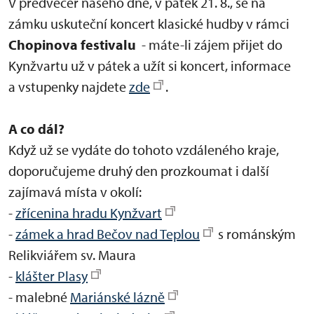
V předvečer našeho dne, v pátek 21. 8., se na
zámku uskuteční koncert klasické hudby v rámci
Chopinova festivalu
- máte-li zájem přijet do
Kynžvartu už v pátek a užít si koncert, informace
a vstupenky najdete
zde
.
A co dál?
Když už se vydáte do tohoto vzdáleného kraje,
doporučujeme druhý den prozkoumat i další
zajímavá místa v okolí:
-
zřícenina hradu Kynžvart
-
zámek a hrad Bečov nad Teplou
s románským
Relikviářem sv. Maura
-
klášter Plasy
- malebné
Mariánské lázně