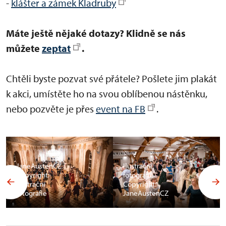
-
klášter a zámek Kladruby
Máte ještě nějaké dotazy? Klidně se nás
můžete
zeptat
.
Chtěli byste pozvat své přátele? Pošlete jim plakát
k akci, umístěte ho na svou oblíbenou nástěnku,
nebo pozvěte je přes
event na FB
.
JaneAustenCZ
Ilustrační
Copyright:
fotografie
Ilustrační
Copyright:
fotografie
JaneAustenCZ