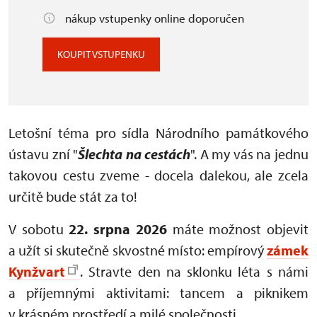
nákup vstupenky online doporučen
KOUPIT VSTUPENKU
Letošní téma pro sídla Národního památkového
ústavu zní "
Šlechta na cestách
". A my vás na jednu
takovou cestu zveme - docela dalekou, ale zcela
určitě bude stát za to!
V sobotu
22. srpna 2026
máte možnost objevit
a užít si skutečně skvostné místo: empírový
zámek
Kynžvart
. Stravte den na sklonku léta s námi
a příjemnými aktivitami: tancem a piknikem
v krásném prostředí a milé společnosti.