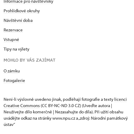
Informace pro návštěvníky
Prohlídkové okruhy
Návštěvní doba
Rezervace
Vstupné
Tipy na výlety
MOHLO BY VÁS ZAJÍMAT
O zámku
Fotogalerie
Není-li výslovně uvedeno jinak, podléhají fotografie a texty
licenci
Creative Commons
(CC BY-NC-ND 3.0 CZ) (Uveďte autora |
Neužívejte dílo komerčně | Nezasahujte do díla). Při užití obsahu
uvádějte odkaz na stránky www.npu.cz a „zdroj: Národní památkový
ústav“