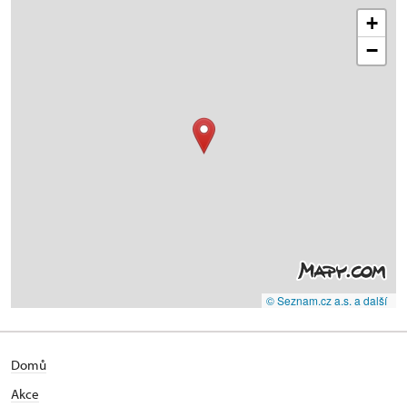
+
−
© Seznam.cz a.s. a další
Domů
Akce