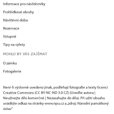
Informace pro návštěvníky
Prohlídkové okruhy
Návštěvní doba
Rezervace
Vstupné
Tipy na výlety
MOHLO BY VÁS ZAJÍMAT
O zámku
Fotogalerie
Není-li výslovně uvedeno jinak, podléhají fotografie a texty
licenci
Creative Commons
(CC BY-NC-ND 3.0 CZ) (Uveďte autora |
Neužívejte dílo komerčně | Nezasahujte do díla). Při užití obsahu
uvádějte odkaz na stránky www.npu.cz a „zdroj: Národní památkový
ústav“