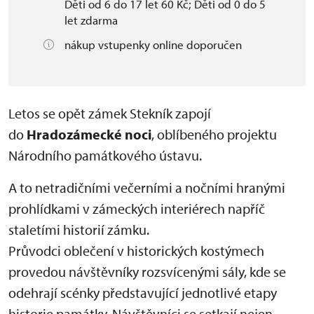
Děti od 6 do 17 let 60 Kč; Děti od 0 do 5
let zdarma
nákup vstupenky online doporučen
Letos se opět zámek Stekník zapojí
do
Hradozámecké noci
, oblíbeného projektu
Národního památkového ústavu.
A to netradičními večerními a nočními hranými
prohlídkami v zámeckých interiérech napříč
staletími historií zámku.
Průvodci oblečení v historických kostýmech
provedou návštěvníky rozsvícenými sály, kde se
odehrají scénky představující jednotlivé etapy
historie památky. Návštěvníci se setkají nejen