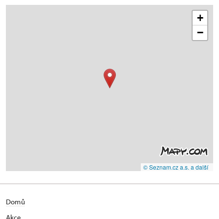
+
−
© Seznam.cz a.s. a další
Domů
Akce