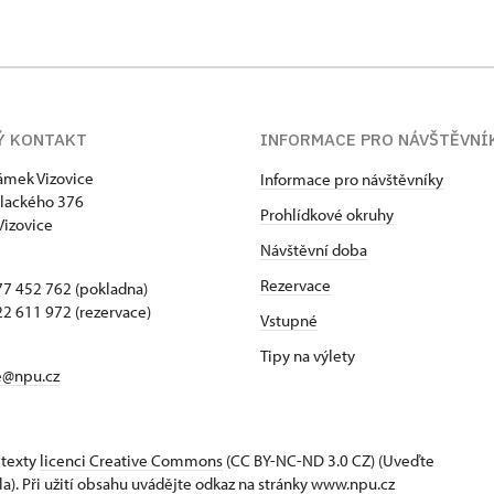
Ý KONTAKT
INFORMACE PRO NÁVŠTĚVNÍ
zámek Vizovice
Informace pro návštěvníky
lackého 376
Prohlídkové okruhy
Vizovice
Návštěvní doba
Rezervace
7 452 762 (pokladna)
2 611 972 (rezervace)
Vstupné
Tipy na výlety
e@npu.cz
 texty
licenci Creative Commons
(CC BY-NC-ND 3.0 CZ) (Uveďte
la). Při užití obsahu uvádějte odkaz na stránky www.npu.cz