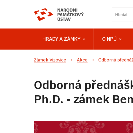
HRADY A ZÁMKY
O NPÚ
Zámek Vizovice
Akce
Odborná přednášk
Odborná přednášk
Ph.D. - zámek Ben