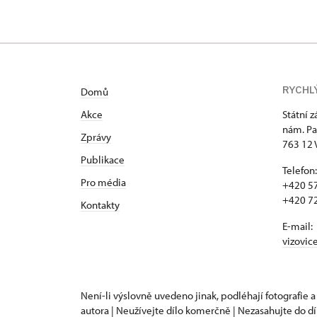
RYCHL
Domů
Akce
Státní 
nám. Pa
Zprávy
763 12 
Publikace
Telefon:
Pro média
+420 57
+420 72
Kontakty
E-mail:
vizovic
Není-li výslovně uvedeno jinak, podléhají fotografie a
autora | Neužívejte dílo komerčně | Nezasahujte do dí