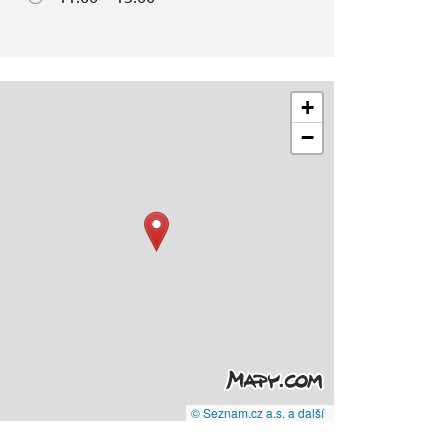
+
−
© Seznam.cz a.s. a další