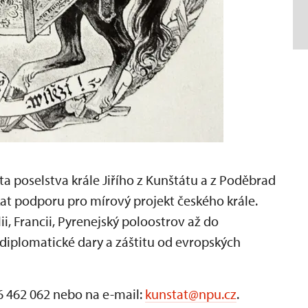
 poselstva krále Jiřího z Kunštátu a z Poděbrad
skat podporu pro mírový projekt českého krále.
i, Francii, Pyrenejský poloostrov až do
 diplomatické dary a záštitu od evropských
6 462 062 nebo na e-mail:
kunstat@npu.cz
.