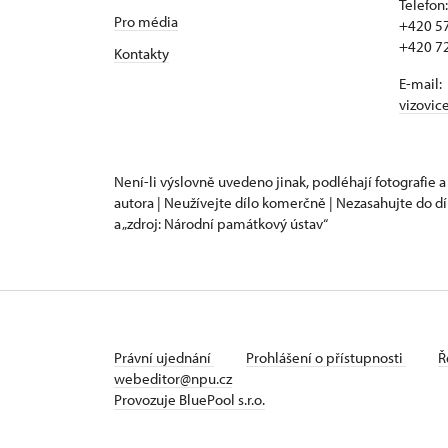
Telefon:
Pro média
+420 57
+420 72
Kontakty
E-mail:
vizovic
Není-li výslovně uvedeno jinak, podléhají fotografie a
autora | Neužívejte dílo komerčně | Nezasahujte do dí
a „zdroj: Národní památkový ústav“
Právní ujednání
Prohlášení o přístupnosti
Ř
webeditor@npu.cz
Provozuje BluePool s.r.o.