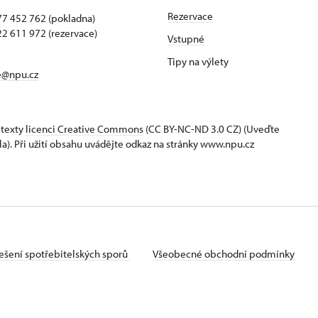
Rezervace
7 452 762 (pokladna)
2 611 972 (rezervace)
Vstupné
Tipy na výlety
e@npu.cz
 texty
licenci Creative Commons
(CC BY-NC-ND 3.0 CZ) (Uveďte
la). Při užití obsahu uvádějte odkaz na stránky www.npu.cz
ešení spotřebitelských sporů
Všeobecné obchodní podmínky