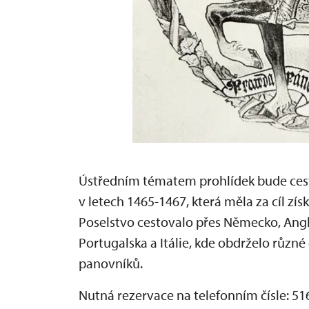
Ústředním tématem prohlídek bude cesta
v letech 1465-1467, která měla za cíl zí
Poselstvo cestovalo přes Německo, Angli
Portugalska a Itálie, kde obdrželo různé
panovníků.
Nutná rezervace na telefonním čísle: 51