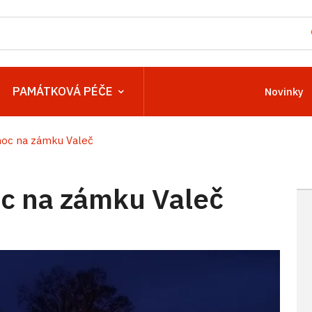
PAMÁTKOVÁ PÉČE
Novinky
oc na zámku Valeč
c na zámku Valeč