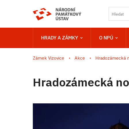
HRADY A ZÁMKY
O NPÚ
Zámek Vizovice
Akce
Hradozámecká n
Hradozámecká no