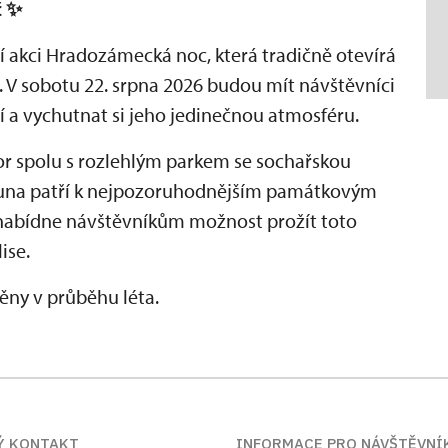
č
✨
tní akci Hradozámecká noc, která tradičně otevírá
. V sobotu 22. srpna 2026 budou mít návštěvníci
 a vychutnat si jeho jedinečnou atmosféru.
r spolu s rozlehlým parkem se sochařskou
auna patří k nejpozoruhodnějším památkovým
nabídne návštěvníkům možnost prožít toto
ise.
ny v průběhu léta.
Ý KONTAKT
INFORMACE PRO NÁVŠTĚVNÍ