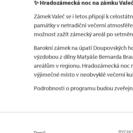
✨
Hradozámecká noc na zámku Vale
Zámek Valeč se i letos připojí k celostá
památky v netradiční večerní atmosféře
možnost zažít zámecký areál po setmění
Barokní zámek na úpatí Doupovských ho
výzdobou z dílny Matyáše Bernarda Br
areálům v regionu. Hradozámecká noc 
výjimečné místo v neobvyklé večerní kul
Podrobnosti o programu budou zveřejně
RYCHL
Domů