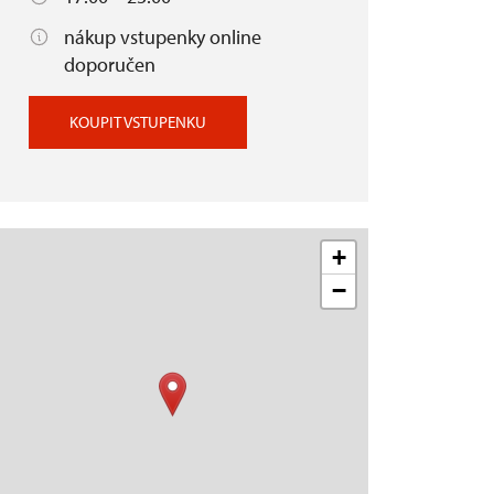
nákup vstupenky online
doporučen
KOUPIT VSTUPENKU
+
−