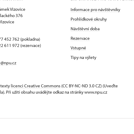
zámek Vizovice
Informace pro návštěvníky
lackého 376
Prohlídkové okruhy
Vizovice
Návštěvní doba
Rezervace
7 452 762 (pokladna)
2 611 972 (rezervace)
Vstupné
Tipy na výlety
e@npu.cz
 texty
licenci Creative Commons
(CC BY-NC-ND 3.0 CZ) (Uveďte
la). Při užití obsahu uvádějte odkaz na stránky www.npu.cz