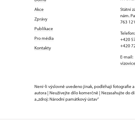
Akce
Státní 
nám. Pa
Zprávy
763 12 
Publikace
Telefon:
Pro média
+420 57
+420 72
Kontakty
E-mail:
vizovic
Není-li výslovně uvedeno jinak, podléhají fotografie a
autora | Neužívejte dílo komerčně | Nezasahujte do dí
a „zdroj: Národní památkový ústav“