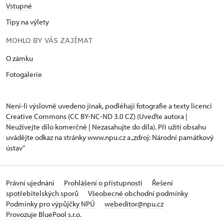
Vstupné
Tipy na výlety
MOHLO BY VÁS ZAJÍMAT
O zámku
Fotogalerie
Není-li výslovně uvedeno jinak, podléhají fotografie a texty
licenci
Creative Commons
(CC BY-NC-ND 3.0 CZ) (Uveďte autora |
Neužívejte dílo komerčně | Nezasahujte do díla). Při užití obsahu
uvádějte odkaz na stránky www.npu.cz a „zdroj: Národní památkový
ústav“
Právní ujednání
Prohlášení o přístupnosti
Řešení
spotřebitelských sporů
Všeobecné obchodní podmínky
Podmínky pro výpůjčky NPÚ
webeditor@npu.cz
Provozuje BluePool s.r.o.