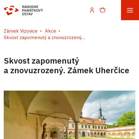
Zámek Vizovice
Akce
Skvost zapomenutý a znovuzrozený....
Skvost zapomenutý
a znovuzrozený. Zámek Uherčice