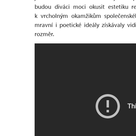
budou diváci moci okusit estetiku re
k vrcholným okamžikům společenskéh
mravní i poetické ideály získávaly v
rozměr.