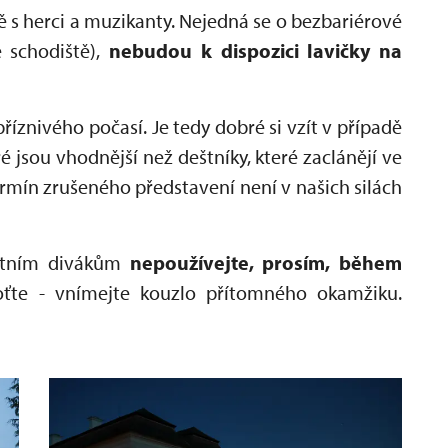
čně s herci a muzikanty. Nejedná se o bezbariérové
é schodiště),
nebudou k dispozici lavičky na
říznivého počasí. Je tedy dobré si vzít v případě
é jsou vhodnější než deštníky, které zaclánějí ve
mín zrušeného představení není v našich silách
tatním divákům
nepoužívejte, prosím, během
ťte - vnímejte kouzlo přítomného okamžiku.