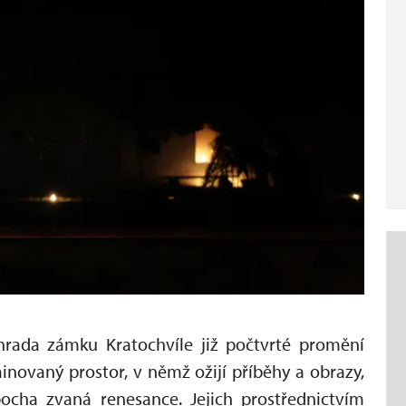
hrada zámku Kratochvíle již počtvrté promění
inovaný prostor, v němž ožijí příběhy a obrazy,
pocha zvaná renesance. Jejich prostřednictvím