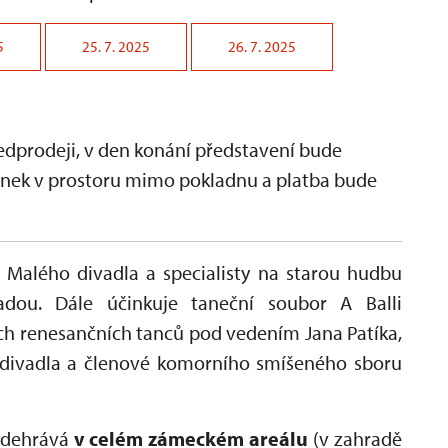
5
25. 7. 2025
26. 7. 2025
dprodeji, v den konání představení bude
penek v prostoru mimo pokladnu a platba bude
 Malého divadla a specialisty na starou hudbu
dou. Dále účinkuje taneční soubor A Balli
ch renesančních tanců pod vedením Jana Patíka,
o divadla a členové komorního smíšeného sboru
odehrává
v celém zámeckém areálu
(v zahradě