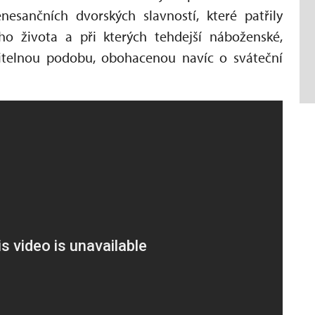
nesančních dvorských slavností, které patřily
o života a při kterých tehdejší náboženské,
iditelnou podobu, obohacenou navíc o sváteční