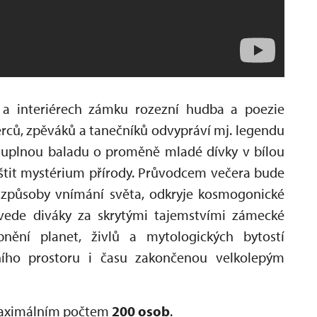
 a interiérech zámku rozezní hudba a poezie
herců, zpěváků a tanečníků odvypráví mj. legendu
ajuplnou baladu o proměně mladé dívky v bílou
uštit mystérium přírody. Průvodcem večera bude
é způsoby vnímání světa, odkryje kosmogonické
avede diváky za skrytými tajemstvími zámecké
bnění planet, živlů a mytologických bytostí
ního prostoru i času zakončenou velkolepým
maximálním počtem
200 osob
.