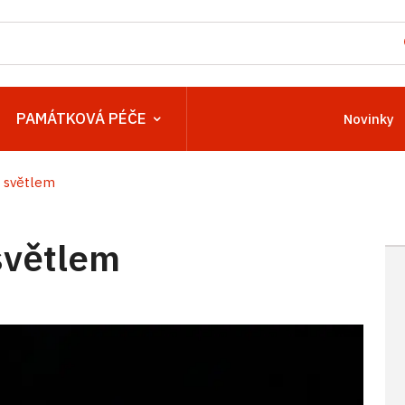
PAMÁTKOVÁ PÉČE
Novinky
 světlem
světlem