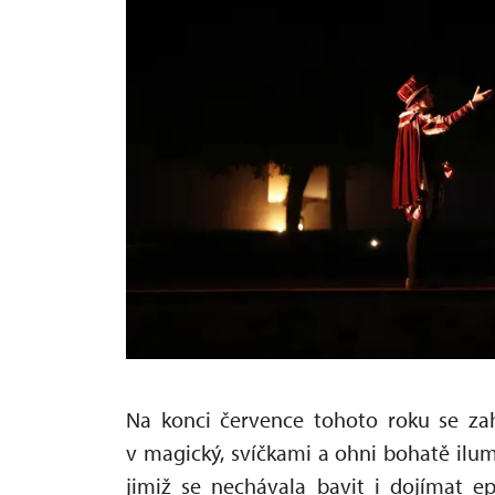
Na konci července tohoto roku se za
v magický, svíčkami a ohni bohatě ilum
jimiž se nechávala bavit i dojímat e