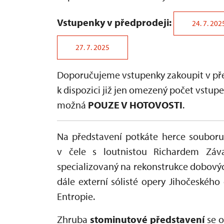
Vstupenky v předprodeji:
24. 7. 202
27. 7. 2025
Doporučujeme vstupenky zakoupit v pře
k dispozici již jen omezený počet vstu
možná
POUZE V HOTOVOSTI
.
Na představení potkáte herce souboru
v čele s loutnistou Richardem Záva
specializovaný na rekonstrukce dobový
dále externí sólisté opery Jihočeskéh
Entropie.
Zhruba
stominutové představení
se 