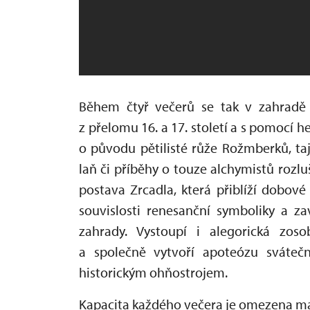
Během čtyř večerů se tak v zahradě
z přelomu 16. a 17. století a s pomocí 
o původu pětilisté růže Rožmberků, t
laň či příběhy o touze alchymistů rozl
postava Zrcadla, která přiblíží dobov
souvislosti renesanční symboliky a z
zahrady. Vystoupí i alegorická zoso
a společně vytvoří apoteózu sváteč
historickým ohňostrojem.
Kapacita každého večera je omezena 