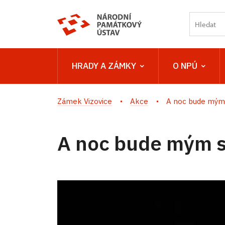
HRADY A ZÁMKY
O NPÚ
Zámek Vizovice
Akce
A noc bude mým
A noc bude mým 