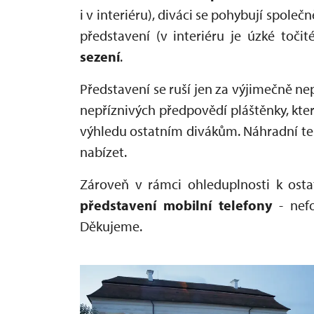
i v interiéru), diváci se pohybují spole
představení (v interiéru je úzké točit
sezení
.
Představení se ruší jen za výjimečně nep
nepříznivých předpovědí pláštěnky, kter
výhledu ostatním divákům. Náhradní ter
nabízet.
Zároveň v rámci ohleduplnosti k os
představení mobilní telefony
- nefo
Děkujeme.