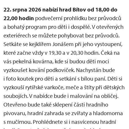
22. srpna 2026 nabízí hrad Bítov od 18,00 do
22,00 hodin
podvečerní prohlídku bez průvodců
a bohatý program pro děti i dospělé. V otevřených
exteriérech se můžete pohybovat bez průvodců.
Setkáte se kejklířem Jonášem při jeho vystoupení,
které začne vždy v 19,30 a v 20,30 hodin. Čeká na
vás pekelná kovárna, kde si budou děti moci
vyzkoušet kování podkoviček. Nachystán bude
i foto koutek pro děti a setkání s bílou paní. Děti si
vyzkouší rytířské varkoče, meče a štíty při dětských
soubojích. V nabídce bude i malování na obličej.
Otevřeno bude také sklepení části hradního
pivovaru, hradní zahrada se zvířaty a hladomorna
s mučírnou. Prohlédnete si i nasvícenou hradní