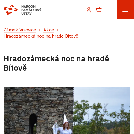
Zámek Vizovice
Akce
Hradozámecká noc na hradě Bítově
Hradozámecká noc na hradě
Bítově