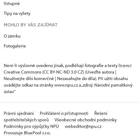
Vstupné
Tipy na výlety
MOHLO BY VÁS ZAJÍMAT
O zámku
Fotogalerie
Není-li výslovně uvedeno jinak, podléhají fotografie a texty
licenci
Creative Commons
(CC BY-NC-ND 3.0 CZ) (Uveďte autora |
Neužívejte dílo komerčně | Nezasahujte do díla). Při užití obsahu
uvádějte odkaz na stránky www.npu.cz a „zdroj: Národní památkový
ústav“
Právní ujednání
Prohlášení o přístupnosti
Řešení
spotřebitelských sporů
Všeobecné obchodní podmínky
Podmínky pro výpůjčky NPÚ
webeditor@npu.cz
Provozuje BluePool s.r.o.