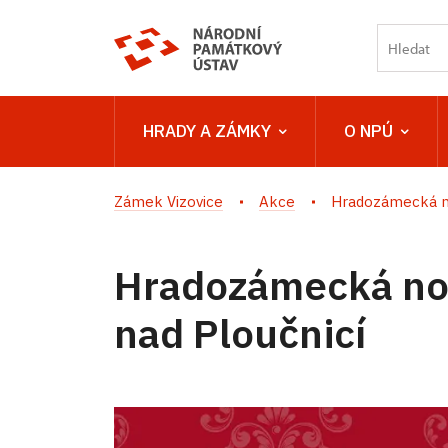
HRADY A ZÁMKY
O NPÚ
Zámek Vizovice
Akce
Hradozámecká no
Hradozámecká no
nad Ploučnicí