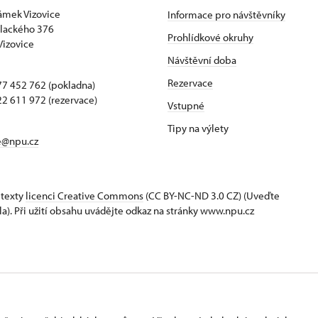
zámek Vizovice
Informace pro návštěvníky
lackého 376
Prohlídkové okruhy
Vizovice
Návštěvní doba
Rezervace
7 452 762 (pokladna)
2 611 972 (rezervace)
Vstupné
Tipy na výlety
e@npu.cz
 texty
licenci Creative Commons
(CC BY-NC-ND 3.0 CZ) (Uveďte
la). Při užití obsahu uvádějte odkaz na stránky www.npu.cz