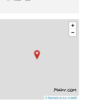
+
−
© Seznam.cz a.s. a další