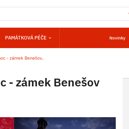
PAMÁTKOVÁ PÉČE
Novinky
c - zámek Benešov...
c - zámek Benešov