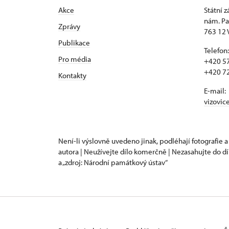
Akce
Státní 
nám. Pa
Zprávy
763 12 
Publikace
Telefon:
Pro média
+420 57
+420 72
Kontakty
E-mail:
vizovic
Není-li výslovně uvedeno jinak, podléhají fotografie a
autora | Neužívejte dílo komerčně | Nezasahujte do dí
a „zdroj: Národní památkový ústav“