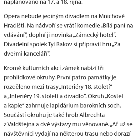
naplánováno na 17. a 18. října.
Opera nebude jediným divadlem na Mnichově
Hradišti. Na nádvoří se vrátí komedie „Bílá paní na
vdávání“, doplní ji novinka „Zámecký hotel“.
Divadelní spolek Tyl Bakov si připravil hru „Za
dveřmi kanceláří“.
Kromě kulturních akcí zámek nabízí tři
prohlídkové okruhy. První patro památky je
rozděleno mezi trasy „Interiéry 18. století“
a „Interiéry 19. století a divadlo“. Okruh „Kostel
a kaple“ zahrnuje lapidárium barokních soch.
Součástí okruhu je také hrob Albrechta
z Valdštejna a dvě výstavy mu věnované. „Ať už se
návštěvníci vydají na některou trasu nebo dorazí