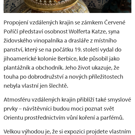
Propojení vzdálených krajin se zámkem Červené
Poříčí představí osobnost Wolferta Katze, syna
židovského vinopalníka a drasláře z místního
panství, který se na počátku 19. století vydal do
jihoamerické kolonie Berbice, kde působil jako
plantážník a obchodník. Jeho život ukazuje, že
touha po dobrodružství a nových příležitostech
nebyla vlastní jen šlechtě.
Atmosféru vzdálených krajin přiblíží také smyslové
prvky – návštěvníci budou moci poznat svět
Orientu prostřednictvím vůní koření a parfémů.
Velkou výhodou je, že si expozici projdete vlastním