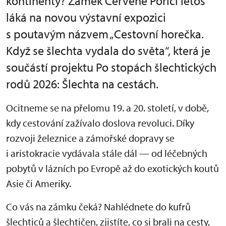
kontinenty? Zámek Červené Poříčí letos
láká na novou výstavní expozici
s poutavým názvem „Cestovní horečka.
Když se šlechta vydala do světa“, která je
součástí projektu Po stopách šlechtických
rodů 2026: Šlechta na cestách.
Ocitneme se na přelomu 19. a 20. století, v době,
kdy cestování zažívalo doslova revoluci. Díky
rozvoji železnice a zámořské dopravy se
i aristokracie vydávala stále dál — od léčebných
pobytů v lázních po Evropě až do exotických koutů
Asie či Ameriky.
Co vás na zámku čeká? Nahlédnete do kufrů
šlechticů a šlechtičen, zjistíte, co si brali na cesty,