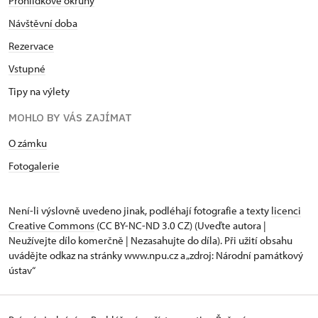
Prohlídkové okruhy
Návštěvní doba
Rezervace
Vstupné
Tipy na výlety
MOHLO BY VÁS ZAJÍMAT
O zámku
Fotogalerie
Není-li výslovně uvedeno jinak, podléhají fotografie a texty
licenci
Creative Commons
(CC BY-NC-ND 3.0 CZ) (Uveďte autora |
Neužívejte dílo komerčně | Nezasahujte do díla). Při užití obsahu
uvádějte odkaz na stránky www.npu.cz a „zdroj: Národní památkový
ústav“