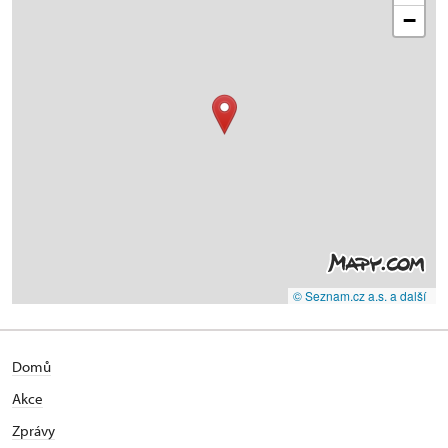
−
© Seznam.cz a.s. a další
Domů
Akce
Zprávy