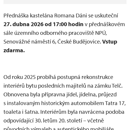
Přednáška kastelána Romana Dáni se uskuteční
27. dubna 2026 od 17:00 hodin
v přednáškovém
sále územního odborného pracoviště NPÚ,
Senovážné náměstí 6, České Budějovice.
Vstup
zdarma.
Od roku 2025 probíhá postupná rekonstrukce
interiérů bytu posledních majitelů na zámku Telč.
Obnovena byla přípravna jídel, jídelna, průjezd
s instalovaným historickým automobilem Tatra 17,
toaleta i šatna. Interiérům byla navrácena podoba
odpovídající 30. letům 20. století – včetně
původních výmaleb a autentického mobiliáře